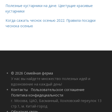
Полезные кустарники на даче. Цветущие красивые
кустарники
Когда сажать чеснок осенью 2022. Правила посадки
чеснока осенью
© 2026 Семейная ферма
У нас вы найдете множество полезных идей и
вдохновение на каждый день!
Контакты
Пользовательское соглашение
Политика конфидециальности
г. Москва, ЦАО, Басманный, Хохловский переулок 13
стр.1, м. Китай-город
Обратная связь