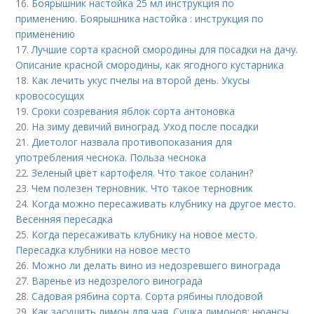
16.
Боярышник настойка 25 мл инструкция по
применению. Боярышника настойка : инструкция по
применению
17.
Лучшие сорта красной смородины для посадки на дачу.
Описание красной смородины, как ягодного кустарника
18.
Как лечить укус пчелы на второй день. Укусы
кровососущих
19.
Сроки созревания яблок сорта антоновка
20.
На зиму девичий виноград. Уход после посадки
21.
Диетолог назвала противопоказания для
употребления чеснока. Польза чеснока
22.
Зеленый цвет картофеля. Что такое соланин?
23.
Чем полезен терновник. Что такое терновник
24.
Когда можно пересаживать клубнику на другое место.
Весенняя пересадка
25.
Когда пересаживать клубнику на новое место.
Пересадка клубники на новое место
26.
Можно ли делать вино из недозревшего винограда
27.
Варенье из недозрелого винограда
28.
Садовая рябина сорта. Сорта рябины плодовой
29.
Как засушить лимон для чая. Сушка лимонов: нюансы