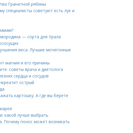
ства Гранатной рябины
у специалисты советуют есть лук и
мамам?
смородина — сорта для Урала
вососущих
лучшения веса. Лучшие мочегонные
ит магния и его причины
ите: советы врача и диетолога
лезнях сердца и сосудов
анкреатит острый
еда
ажать картошку. А где вы берете
Диарея
и: какой лучше выбрать
са. Почему понос может возникать