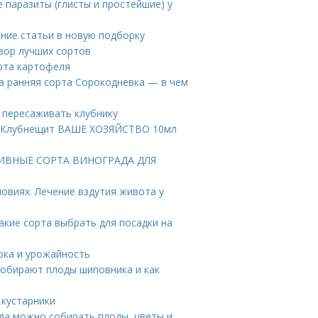
 паразиты (глисты и простейшие) у
ние статьи в новую подборку
зор лучших сортов
рта картофеля
а ранняя сорта Сорокодневка — в чем
е пересаживать клубнику
я. Клубнещит ВАШЕ ХОЗЯЙСТВО 10мл
КТИВНЫЕ СОРТА ВИНОГРАДА ДЛЯ
овиях. Лечение вздутия живота у
акие сорта выбрать для посадки на
нока и урожайность
собирают плоды шиповника и как
 кустарники
да можно собирать плоды, цветы и