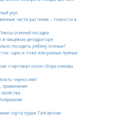
ный укус
венные части растения – тонкости и
 Плюсы осенней посадки
к в пищевом дегидраторе
ильно посадить рябину осенью?
сток: одно и тоже или разные пряные
крае стартовал сезон сбора клюквы
делать чернослив?
, применение
 свойства
 боярышник
ание сорта груши Талгарская