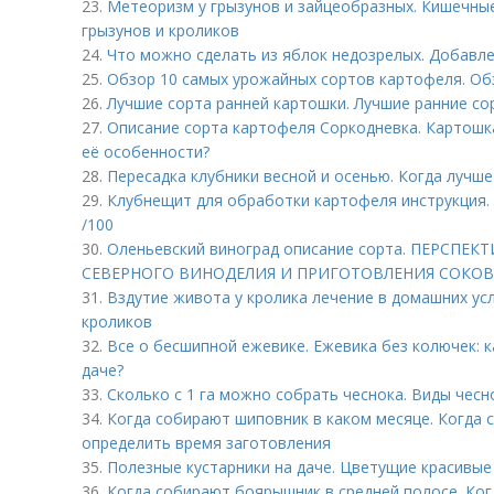
23.
Метеоризм у грызунов и зайцеобразных. Кишечные
грызунов и кроликов
24.
Что можно сделать из яблок недозрелых. Добавле
25.
Обзор 10 самых урожайных сортов картофеля. Об
26.
Лучшие сорта ранней картошки. Лучшие ранние со
27.
Описание сорта картофеля Соркодневка. Картошк
её особенности?
28.
Пересадка клубники весной и осенью. Когда лучш
29.
Клубнещит для обработки картофеля инструкци
/100
30.
Оленьевский виноград описание сорта. ПЕРСПЕ
CЕВЕРНОГО ВИНОДЕЛИЯ И ПРИГОТОВЛЕНИЯ СОКОВ
31.
Вздутие живота у кролика лечение в домашних усл
кроликов
32.
Все о бесшипной ежевике. Ежевика без колючек: к
даче?
33.
Сколько с 1 га можно собрать чеснока. Виды чес
34.
Когда собирают шиповник в каком месяце. Когда 
определить время заготовления
35.
Полезные кустарники на даче. Цветущие красивые
36.
Когда собирают боярышник в средней полосе. Ког