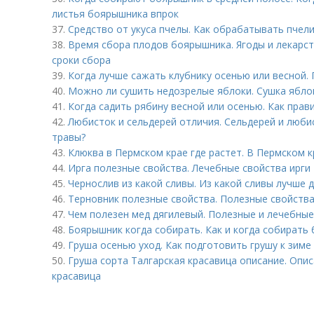
листья боярышника впрок
37.
Средство от укуса пчелы. Как обрабатывать пчели
38.
Время сбора плодов боярышника. Ягоды и лекарст
сроки сбора
39.
Когда лучше сажать клубнику осенью или весной.
40.
Можно ли сушить недозрелые яблоки. Сушка ябло
41.
Когда садить рябину весной или осенью. Как прав
42.
Любисток и сельдерей отличия. Сельдерей и люби
травы?
43.
Клюква в Пермском крае где растет. В Пермском 
44.
Ирга полезные свойства. Лечебные свойства ирги
45.
Чернослив из какой сливы. Из какой сливы лучше 
46.
Терновник полезные свойства. Полезные свойства
47.
Чем полезен мед дягилевый. Полезные и лечебные
48.
Боярышник когда собирать. Как и когда собирать
49.
Груша осенью уход. Как подготовить грушу к зиме
50.
Груша сорта Талгарская красавица описание. Опис
красавица