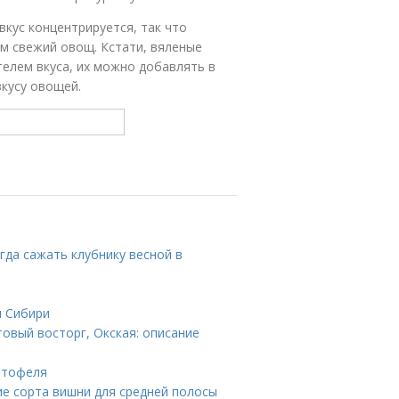
вкус концентрируется, так что
м свежий овощ. Кстати, вяленые
елем вкуса, их можно добавлять в
кусу овощей.
гда сажать клубнику весной в
я Сибири
товый восторг, Окская: описание
ртофеля
е сорта вишни для средней полосы