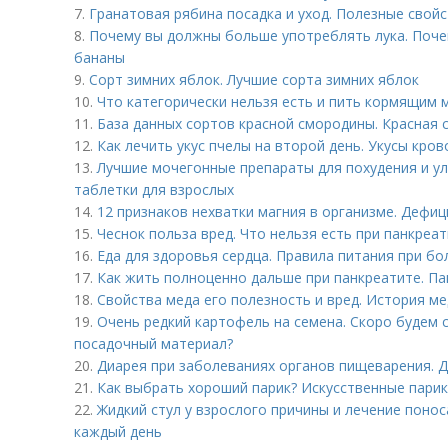
7.
Гранатовая рябина посадка и уход. Полезные свой
8.
Почему вы должны больше употреблять лука. Почем
бананы
9.
Сорт зимних яблок. Лучшие сорта зимних яблок
10.
Что категорически нельзя есть и пить кормящим 
11.
База данных сортов красной смородины. Красная 
12.
Как лечить укус пчелы на второй день. Укусы кро
13.
Лучшие мочегонные препараты для похудения и у
таблетки для взрослых
14.
12 признаков нехватки магния в организме. Дефиц
15.
Чеснок польза вред. Что нельзя есть при панкреат
16.
Еда для здоровья сердца. Правила питания при бо
17.
Как жить полноценно дальше при панкреатите. П
18.
Свойства меда его полезность и вред. История м
19.
Очень редкий картофель на семена. Скоро будем с
посадочный материал?
20.
Диарея при заболеваниях органов пищеварения. 
21.
Как выбрать хороший парик? Искусственные парик
22.
Жидкий стул у взрослого причины и лечение поно
каждый день