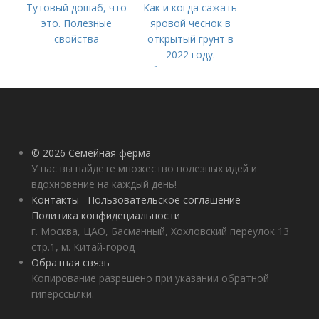
Тутовый дошаб, что
Как и когда сажать
это. Полезные
яровой чеснок в
свойства
открытый грунт в
2022 году.
Добавление статьи в
новую подборку
© 2026 Семейная ферма
У нас вы найдете множество полезных идей и
вдохновение на каждый день!
Контакты
Пользовательское соглашение
Политика конфидециальности
г. Москва, ЦАО, Басманный, Хохловский переулок 13
стр.1, м. Китай-город
Обратная связь
Копирование разрешено при указании обратной
гиперссылки.