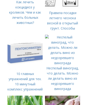
Как лечить
кокцидиоз у
кроликов. Чем и как
Правила посадки
лечить больных
летнего чеснока
животных?
весной в открытый
грунт. Способы
посадки чеснока
Неспелый виноград,
что делать. Можно
10 главных
ли делать вино из
упражнений для тех.
недозревшего
10 минутный
винограда
комплекс упражнений
для тех, у кого нет
времени на спорт