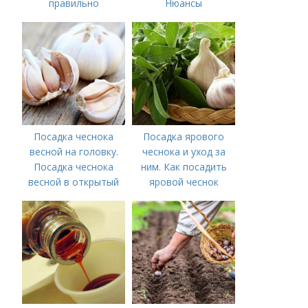
правильно
Нюансы
выращивать чеснок в
выращивания
открытом грунте
озимого чеснока
Посадка чеснока
Посадка ярового
весной на головку.
чеснока и уход за
Посадка чеснока
ним. Как посадить
весной в открытый
яровой чеснок
грунт