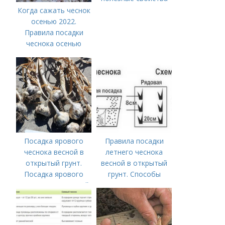
рябины и
Когда сажать чеснок
противопоказания к
осенью 2022.
ее употреблению
Правила посадки
чеснока осенью
Посадка ярового
Правила посадки
чеснока весной в
летнего чеснока
открытый грунт.
весной в открытый
Посадка ярового
грунт. Способы
чеснока в открытый
посадки чеснока
грунт