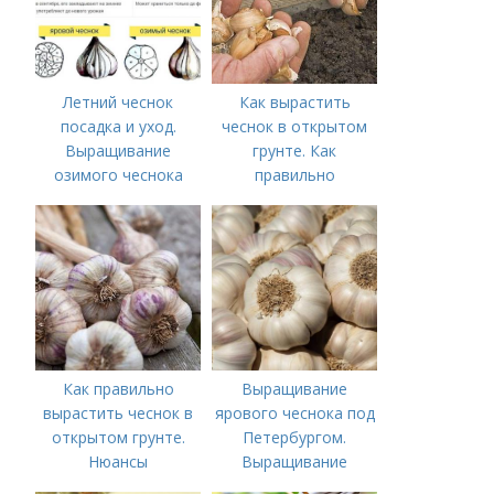
Летний чеснок
Как вырастить
посадка и уход.
чеснок в открытом
Выращивание
грунте. Как
озимого чеснока
правильно
выращивать чеснок в
открытом грунте
Как правильно
Выращивание
вырастить чеснок в
ярового чеснока под
открытом грунте.
Петербургом.
Нюансы
Выращивание
выращивания
ярового чеснока: 7