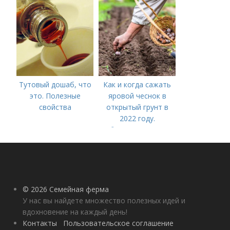
озимого чеснока
важных моментов
Тутовый дошаб, что
Как и когда сажать
это. Полезные
яровой чеснок в
свойства
открытый грунт в
2022 году.
Добавление статьи в
новую подборку
© 2026 Семейная ферма
У нас вы найдете множество полезных идей и
вдохновение на каждый день!
Контакты
Пользовательское соглашение