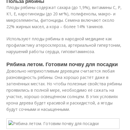
Польза рябины
Плоды рябины содержат сахара (до 1,9%), витамины С, Р,
К
1
, Е, каротиноиды (до 20 мг%), полифенолы, макро- и
микроэлементы, фитонциды. Семена включают около
22% жирных масел, а кора – более 14% танинов.
Используют плоды рябины в народной медицине как
профилактику атеросклероза, артериальной гипертонии,
нарушений работы сердца, гиповитаминоза.
Рябина летом. Готовим почву для посадки
Довольно неприхотливым деревцем считается любая
разновидность рябины. Она хорошо растёт даже в
затенённых местах. Но чтобы полезные свойства рябины
проявились в полной мере, необходимо её сажать на
участке, хорошо освещённом солнцем. В этих условиях
крона дерева будет красивой и раскидистой, а ягоды
будут сочными и насыщенными.