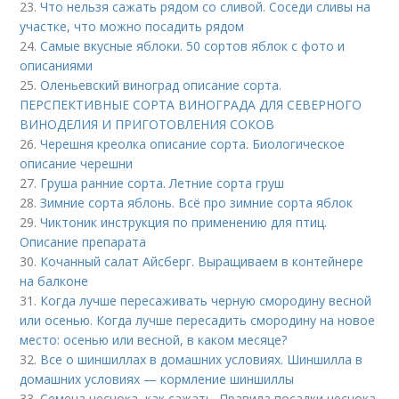
23.
Что нельзя сажать рядом со сливой. Соседи сливы на
участке, что можно посадить рядом
24.
Самые вкусные яблоки. 50 сортов яблок с фото и
описаниями
25.
Оленьевский виноград описание сорта.
ПЕРСПЕКТИВНЫЕ СОРТА ВИНОГРАДА ДЛЯ CЕВЕРНОГО
ВИНОДЕЛИЯ И ПРИГОТОВЛЕНИЯ СОКОВ
26.
Черешня креолка описание сорта. Биологическое
описание черешни
27.
Груша ранние сорта. Летние сорта груш
28.
Зимние сорта яблонь. Всё про зимние сорта яблок
29.
Чиктоник инструкция по применению для птиц.
Описание препарата
30.
Кочанный салат Айсберг. Выращиваем в контейнере
на балконе
31.
Когда лучше пересаживать черную смородину весной
или осенью. Когда лучше пересадить смородину на новое
место: осенью или весной, в каком месяце?
32.
Все о шиншиллах в домашних условиях. Шиншилла в
домашних условиях — кормление шиншиллы
33.
Семена чеснока, как сажать. Правила посадки чеснока