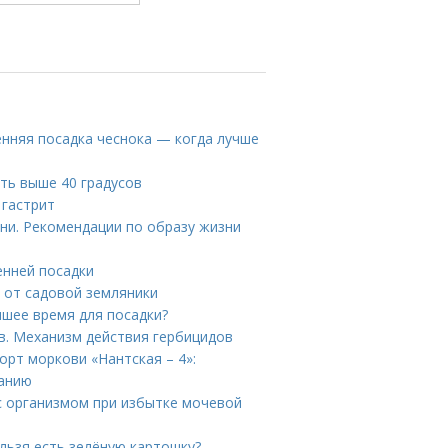
нняя посадка чеснока — когда лучше
ть выше 40 градусов
 гастрит
ни. Рекомендации по образу жизни
енней посадки
я от садовой земляники
чшее время для посадки?
в. Механизм действия гербицидов
орт моркови «Нантская – 4»:
ванию
 с организмом при избытке мочевой
льзя есть зелёную картошку?