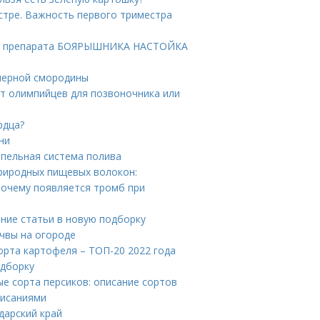
стре. Важность первого триместра
ие препарата БОЯРЫШНИКА НАСТОЙКА
 черной смородины
пт олимпийцев для позвоночника или
рдца?
ни
апельная система полива
риродных пищевых волокон:
почему появляется тромб при
ние статьи в новую подборку
очвы на огороде
орта картофеля – ТОП-20 2022 года
одборку
ые сорта персиков: описание сортов
писаниями
дарский край