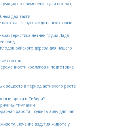
струкция по применению для цыплят,
бный дар тайги
е клюквы – ягоды «сидят» некоторые
 характеристика летней груши Лада
ее вред
плодов райского дерева для нашего
ние сортов
беременности кроликов и подготовка
ых веществ в период активного роста
ровые орехи в Сибири?
причины тимпании
одарная работа - сушить айву для чая
 живота. Лечение вздутия живота у