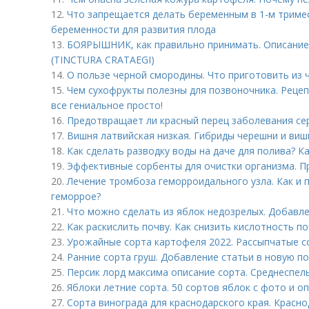
12.
Что запрещается делать беременным в 1-м триме
беременности для развития плода
13.
БОЯРЫШНИК, как правильно принимать. Описан
(TINCTURA CRATAEGI)
14.
О пользе черной смородины. Что приготовить из
15.
Чем сухофрукты полезны для позвоночника. Реце
все гениальное просто!
16.
Предотвращает ли красный перец заболевания се
17.
Вишня латвийская низкая. Гибриды черешни и виш
18.
Как сделать разводку воды на даче для полива? К
19.
Эффективные сорбенты для очистки организма. П
20.
Лечение тромбоза геморроидального узла. Как и 
геморрое?
21.
Что можно сделать из яблок недозрелых. Добавле
22.
Как раскислить почву. Как снизить кислотность п
23.
Урожайные сорта картофеля 2022. Рассыпчатые с
24.
Ранние сорта груш. Добавление статьи в новую п
25.
Персик лорд максима описание сорта. Среднеспел
26.
Яблоки летние сорта. 50 сортов яблок с фото и о
27.
Сорта винограда для краснодарского края. Красно