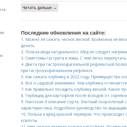
Читать дальше →
нте.
Последние обновления на сайте:
ие
1.
Можно ли сажать чеснок весной. Возможна ли весе
делать
2.
Польза меда натурального. Мёд не следует нагрева
ию
3.
Симптомы гастрита и язвы. С чем легко перепутать
4.
Диета при гастроэзофагеальной рефлюксной болез
при гастроэзофагиальном рефлюксе
5.
Как сажать клубнику в 2022 году. Преимущества ос
6.
Всё о садовой землянике. Чем клубника отличаетс
7.
Как правильно посадить клубнику весной. Какое лу
8.
Гербицид для картофеля после всходов от сорняко
9.
Нантская 4 описание сорта. Элитный скороспелый с
характеристика, подробное руководство по выращи
10.
Польза и вред красной черемухи. Что происходит
ксилоты
11.
Чем опасна зеленая кожура картофеля. Почему не