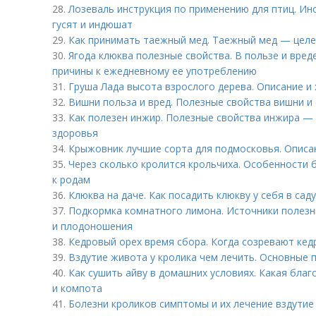
28.
Лозеваль инструкция по применению для птиц. Ин
гусят и индюшат
29.
Как принимать таежный мед. Таежный мед — целе
30.
Ягода клюква полезные свойства. В пользе и вред
причины к ежедневному ее употреблению
31.
Груша Лада высота взрослого дерева. Описание и
32.
Вишни польза и вред. Полезные свойства вишни и 
33.
Как полезен инжир. Полезные свойства инжира — 
здоровья
34.
Крыжовник лучшие сорта для подмосковья. Описа
35.
Через сколько кролится крольчиха. Особенности 
к родам
36.
Клюква на даче. Как посадить клюкву у себя в саду
37.
Подкормка комнатного лимона. Источники полезн
и плодоношения
38.
Кедровый орех время сбора. Когда созревают кед
39.
Вздутие живота у кролика чем лечить. Основные 
40.
Как сушить айву в домашних условиях. Какая благ
и компота
41.
Болезни кроликов симптомы и их лечение вздутие