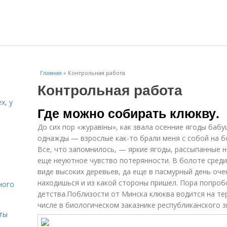
Главная
»
Контрольная работа
Контрольная работа
х, у
Где можно собирать клюкву.
До сих пор «журавіны», как звала осенние ягоды баб
и
однажды — взрослые как-то брали меня с собой на б
Все, что запомнилось, — яркие ягоды, рассыпанные н
еще неуютное чувство потерянности. В болоте среди
виде высоких деревьев, да еще в пасмурный день оч
находишься и из какой стороны пришел. Пора попро
ного
детства.Поблизости от Минска клюква водится на те
числе в биологическом заказнике республиканского 
ты