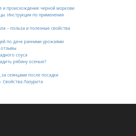
е и происхождение черной моркови
цы. Инструкция по применения
ла – польза и полезные свойства
дей по даче ранними урожаями
и отзывы
радного соуса
садить рябину осенью?
 за сеянцами после посадки
. Свойства Лазурита