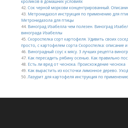
кроликов в домашних условиях
42.
Сок черной моркови концентрированный. Описани
43.
Метронидазол инструкция по применению для пти
Метронидазола для птицы
44.
Виноград Изабелла чем полезен. Виноград Изабел
винограда Изабеллы
45.
Скороспелка сорт картофеля. Удивить своих сосе
просто, с картофелем сорта Скороспелка: описание 
46.
Виноградный соус к мясу. 3 лучших рецепта виног
47.
Как пересадить рябину осенью. Как правильно по
48.
Есть ли вред от чеснока. Происхождение чеснока
49.
Как вырастить из косточки лимонное дерево. Уход
50.
Лазурит для картофеля инструкция по применению