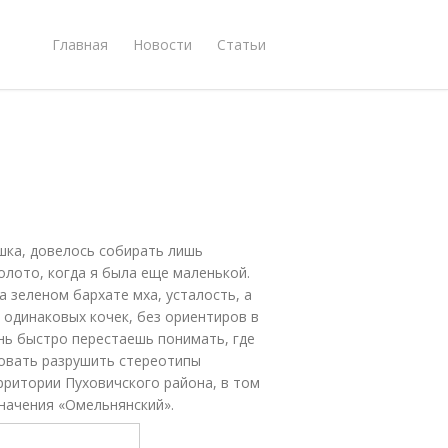
Главная
Новости
Статьи
ушка, довелось собирать лишь
олото, когда я была еще маленькой.
а зеленом бархате мха, усталость, а
 одинаковых кочек, без ориентиров в
ень быстро перестаешь понимать, где
бовать разрушить стереотипы
рритории Пуховичского района, в том
значения «Омельнянский».