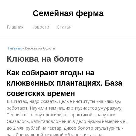
Семейная ферма
Главная
Новости
Статьи
Главная
»
Клюква на болоте
Клюква на болоте
Как собирают ягоды на
клюквенных плантациях. База
советских времен
В Штатах, надо сказать, целые институты «на клюкву»
работают. Научили там наших энтузиастов уму-разуму.
Теорию в голову вложили, а с практикой… запутали.
Оказалось, капиталовложения в дело нужны немереные -
до 2 млн рублей на гектар. Дикое болото окультурить -
раз. Специальной техникой обзавестись - два.