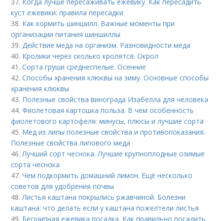
37.
Когда лучше пересаживать ежевику. Как пересадить
куст ежевики: правила пересадки
38.
Как кормить шиншилл. Важные моменты при
организации питания шиншиллы
39.
Действие меда на организм. Разновидности меда
40.
Кролики через сколько кролятся. Окрол
41.
Сорта груши среднеспелые. Осенние
42.
Способы хранения клюквы на зиму. Основные способы
хранения клюквы
43.
Полезные свойства винограда Изабелла для человека
44.
Фиолетовая картошка польза. В чем особенность
фиолетового картофеля: минусы, плюсы и лучшие сорта
45.
Мед из липы полезные свойства и противопоказания.
Полезные свойства липового меда
46.
Лучший сорт чеснока. Лучшие крупноплодные озимые
сорта чеснока
47.
Чем подкормить домашний лимон. Ещё несколько
советов для удобрения почвы
48.
Листья каштана покрылись ржавчиной. Болезни
каштана: что делать если у каштана пожелтели листья
49.
Бесшипная ежевика посадка. Как правильно посадить