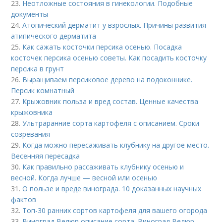
23.
Неотложные состояния в гинекологии. Подобные
документы
24.
Атопический дерматит у взрослых. Причины развития
атипического дерматита
25.
Как сажать косточки персика осенью. Посадка
косточек персика осенью советы. Как посадить косточку
персика в грунт
26.
Выращиваем персиковое дерево на подоконнике.
Персик комнатный
27.
Крыжовник польза и вред состав. Ценные качества
крыжовника
28.
Ультраранние сорта картофеля с описанием. Сроки
созревания
29.
Когда можно пересаживать клубнику на другое место.
Весенняя пересадка
30.
Как правильно рассаживать клубнику осенью и
весной. Когда лучше — весной или осенью
31.
О пользе и вреде винограда. 10 доказанных научных
фактов
32.
Топ-30 ранних сортов картофеля для вашего огорода
33.
Виноград Велюр описание сорта. Виноград Велюр