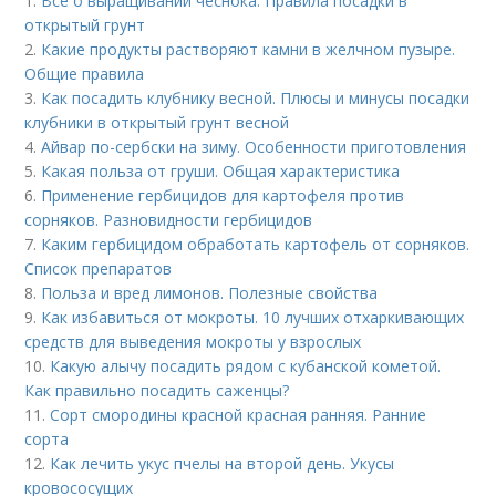
1.
Все о выращивании чеснока. Правила посадки в
открытый грунт
2.
Какие продукты растворяют камни в желчном пузыре.
Общие правила
3.
Как посадить клубнику весной. Плюсы и минусы посадки
клубники в открытый грунт весной
4.
Айвар по-сербски на зиму. Особенности приготовления
5.
Какая польза от груши. Общая характеристика
6.
Применение гербицидов для картофеля против
сорняков. Разновидности гербицидов
7.
Каким гербицидом обработать картофель от сорняков.
Список препаратов
8.
Польза и вред лимонов. Полезные свойства
9.
Как избавиться от мокроты. 10 лучших отхаркивающих
средств для выведения мокроты у взрослых
10.
Какую алычу посадить рядом с кубанской кометой.
Как правильно посадить саженцы?
11.
Сорт смородины красной красная ранняя. Ранние
сорта
12.
Как лечить укус пчелы на второй день. Укусы
кровососущих