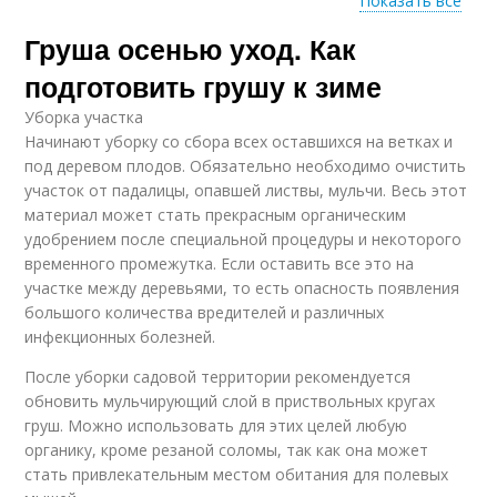
Показать все
Груша осенью уход. Как
Груши в зависимости
Уход за грушей
подготовить грушу к зиме
Уборка участка
Начинают уборку со сбора всех оставшихся на ветках и
под деревом плодов. Обязательно необходимо очистить
Ямы на разных почвах
участок от падалицы, опавшей листвы, мульчи. Весь этот
материал может стать прекрасным органическим
удобрением после специальной процедуры и некоторого
временного промежутка. Если оставить все это на
участке между деревьями, то есть опасность появления
большого количества вредителей и различных
инфекционных болезней.
После уборки садовой территории рекомендуется
обновить мульчирующий слой в приствольных кругах
груш. Можно использовать для этих целей любую
органику, кроме резаной соломы, так как она может
стать привлекательным местом обитания для полевых