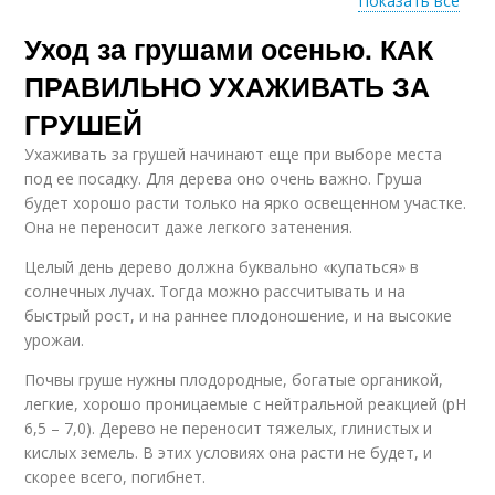
Показать все
Уход за грушами осенью. КАК
Груши для посадки
Уход за грушей
ПРАВИЛЬНО УХАЖИВАТЬ ЗА
ГРУШЕЙ
Ухаживать за грушей начинают еще при выборе места
под ее посадку. Для дерева оно очень важно. Груша
будет хорошо расти только на ярко освещенном участке.
Она не переносит даже легкого затенения.
Целый день дерево должна буквально «купаться» в
солнечных лучах. Тогда можно рассчитывать и на
быстрый рост, и на раннее плодоношение, и на высокие
урожаи.
Почвы груше нужны плодородные, богатые органикой,
легкие, хорошо проницаемые с нейтральной реакцией (рН
6,5 – 7,0). Дерево не переносит тяжелых, глинистых и
кислых земель. В этих условиях она расти не будет, и
скорее всего, погибнет.