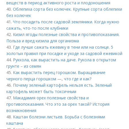
веществ в период активного роста и плодоношения
40.
Облепиха сорта без колючек. Крупные сорта облепихи
без колючек
41.
Что посадить после садовой земляники. Когда нужно
сажать, что-то после клубники
42.
Кизил ягоды полезные свойства и противопоказания.
Польза и вред кизила для организма
43.
Где лучше сажать ежевику в тени или на солнце. 5
золотых правил при посадке и уходе за садовой ежевикой
44.
Руккола, как вырастить на даче. Рукола в открытом
грунте – из семян
45.
Как вырастить перец горошком. Выращивание
черного перца горошком —, что где и как?
46.
Почему зеленый картофель нельзя есть. Зеленый
картофель может быть токсичным
47.
Макадамия орех полезные свойства и
противопоказания. Что это за орех такой? История
возникновения
48.
Каштан болезни листьев. Борьба с болезнями
каштана