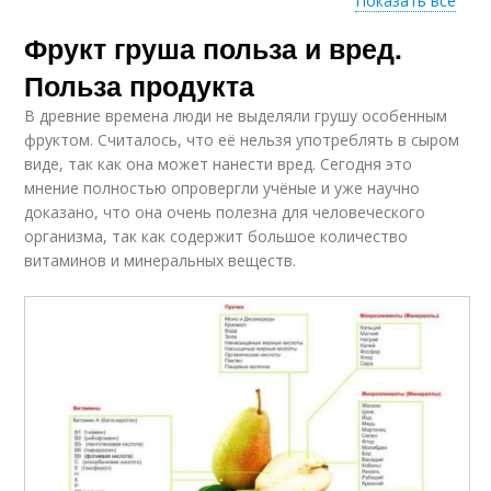
Показать все
Фрукт груша польза и вред.
Груша для печени
Груши в питании
Польза продукта
В древние времена люди не выделяли грушу особенным
фруктом. Считалось, что её нельзя употреблять в сыром
виде, так как она может нанести вред. Сегодня это
Груши в медицине
Груши в кулинарии
мнение полностью опровергли учёные и уже научно
доказано, что она очень полезна для человеческого
организма, так как содержит большое количество
витаминов и минеральных веществ.
Салат с грушей
Груши для мужчин
Польза от груш
Груши при похудении