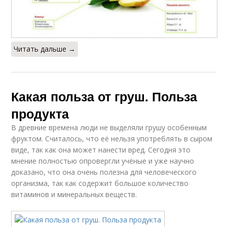
Груша для женщины
Вред от груши
Читать дальше →
Печеные груши
Рецепты из груш
Какая польза от груш. Польза
продукта
Груши для мужского
Груша при запоре
В древние времена люди не выделяли грушу особенным
здоровья
фруктом. Считалось, что её нельзя употреблять в сыром
виде, так как она может нанести вред. Сегодня это
мнение полностью опровергли учёные и уже научно
доказано, что она очень полезна для человеческого
Польза от груши
Груши для организма
организма, так как содержит большое количество
витаминов и минеральных веществ.