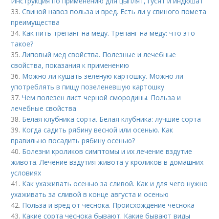
Инструкция по применению для цыплят, гусят и индюшат
33.
Свиной навоз польза и вред. Есть ли у свиного помета
преимущества
34.
Как пить трепанг на меду. Трепанг на меду: что это
такое?
35.
Липовый мед свойства. Полезные и лечебные
свойства, показания к применению
36.
Можно ли кушать зеленую картошку. Можно ли
употреблять в пищу позеленевшую картошку
37.
Чем полезен лист черной смородины. Польза и
лечебные свойства
38.
Белая клубника сорта. Белая клубника: лучшие сорта
39.
Когда садить рябину весной или осенью. Как
правильно посадить рябину осенью?
40.
Болезни кроликов симптомы и их лечение вздутие
живота. Лечение вздутия живота у кроликов в домашних
условиях
41.
Как ухаживать осенью за сливой. Как и для чего нужно
ухаживать за сливой в конце августа и осенью
42.
Польза и вред от чеснока. Происхождение чеснока
43.
Какие сорта чеснока бывают. Какие бывают виды