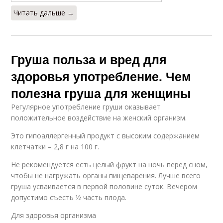
Калории в груше
Груши для здоровья
Читать дальше →
Груша польза и вред для
Груша для похудения
Китайская груша
здоровья употребление. Чем
полезна груша для женщины
Регулярное употребление груши оказывает
Консервированные
Употребления при
положительное воздействие на женский организм.
груши
похудении
Это гипоаллергенный продукт с высоким содержанием
клетчатки – 2,8 г на 100 г.
Не рекомендуется есть целый фрукт на ночь перед сном,
Груши на ночь
Груша с утра
чтобы не нагружать органы пищеварения. Лучше всего
груша усваивается в первой половине суток. Вечером
допустимо съесть ½ часть плода.
Для здоровья организма
Груша для организма