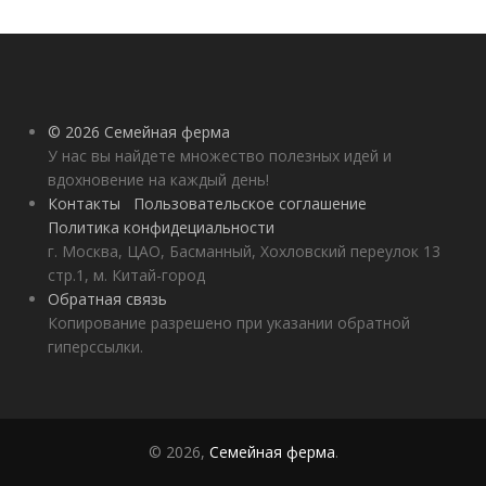
© 2026 Семейная ферма
У нас вы найдете множество полезных идей и
вдохновение на каждый день!
Контакты
Пользовательское соглашение
Политика конфидециальности
г. Москва, ЦАО, Басманный, Хохловский переулок 13
стр.1, м. Китай-город
Обратная связь
Копирование разрешено при указании обратной
гиперссылки.
© 2026,
Семейная ферма
.