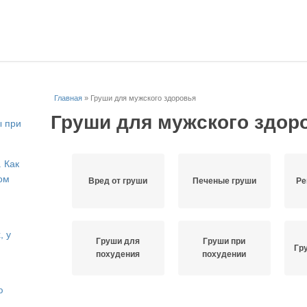
Главная
»
Груши для мужского здоровья
Груши для мужского здор
ы при
. Как
ом
Вред от груши
Печеные груши
Ре
, у
Груши для
Груши при
Гр
похудения
похудении
ю