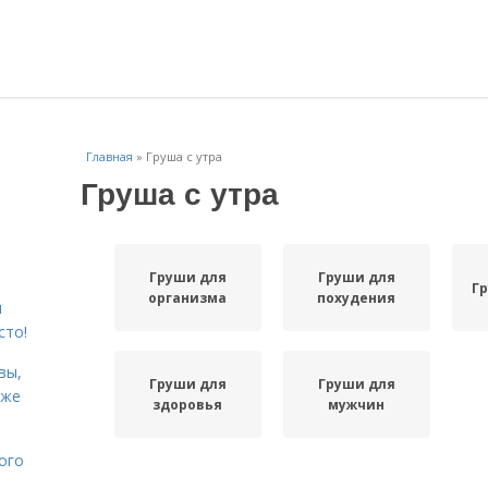
Главная
»
Груша с утра
Груша с утра
Груши для
Груши для
Г
организма
похудения
я
сто!
вы,
Груши для
Груши для
кже
здоровья
мужчин
ого