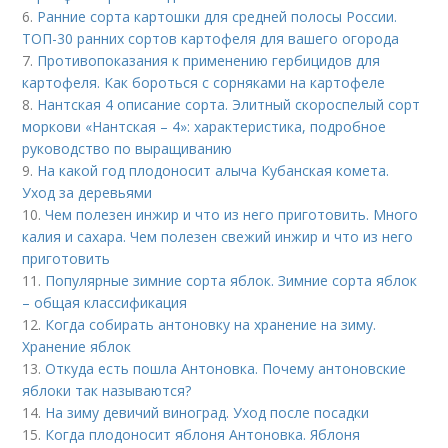
6.
Ранние сорта картошки для средней полосы России.
ТОП-30 ранних сортов картофеля для вашего огорода
7.
Противопоказания к применению гербицидов для
картофеля. Как бороться с сорняками на картофеле
8.
Нантская 4 описание сорта. Элитный скороспелый сорт
моркови «Нантская – 4»: характеристика, подробное
руководство по выращиванию
9.
На какой год плодоносит алыча Кубанская комета.
Уход за деревьями
10.
Чем полезен инжир и что из него приготовить. Много
калия и сахара. Чем полезен свежий инжир и что из него
приготовить
11.
Популярные зимние сорта яблок. Зимние сорта яблок
– общая классификация
12.
Когда собирать антоновку на хранение на зиму.
Хранение яблок
13.
Откуда есть пошла Антоновка. Почему антоновские
яблоки так называются?
14.
На зиму девичий виноград. Уход после посадки
15.
Когда плодоносит яблоня Антоновка. Яблоня