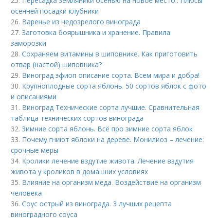
25.
Пересадка земляники осенью на новое место.. Плюсы
осенней посадки клубники
26.
Варенье из недозрелого винограда
27.
Заготовка боярышника и хранение. Правила
заморозки
28.
Сохраняем витамины в шиповнике. Как приготовить
отвар (настой) шиповника?
29.
Виноград эфиоп описание сорта. Всем мира и добра!
30.
Крупноплодные сорта яблонь. 50 сортов яблок с фото
и описаниями
31.
Виноград Технические сорта лучшие. Сравнительная
таблица технических сортов винограда
32.
Зимние сорта яблонь. Всё про зимние сорта яблок
33.
Почему гниют яблоки на дереве. Монилиоз – лечение:
срочные меры
34.
Кролики лечение вздутие живота. Лечение вздутия
живота у кроликов в домашних условиях
35.
Влияние на организм меда. Воздействие на организм
человека
36.
Соус острый из винограда. 3 лучших рецепта
виноградного соуса