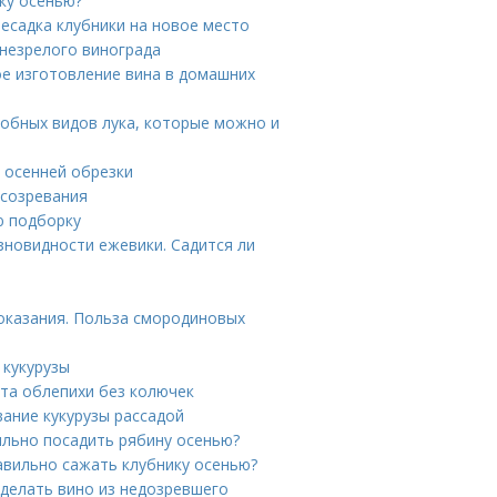
ку осенью?
ресадка клубники на новое место
 незрелого винограда
ое изготовление вина в домашних
добных видов лука, которые можно и
и осенней обрезки
 созревания
ю подборку
зновидности ежевики. Садится ли
оказания. Польза смородиновых
 кукурузы
та облепихи без колючек
вание кукурузы рассадой
ильно посадить рябину осенью?
равильно сажать клубнику осенью?
делать вино из недозревшего