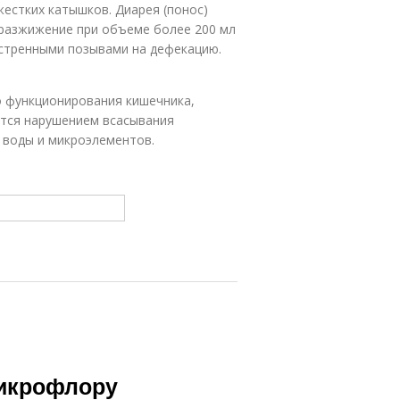
жестких катышков. Диарея (понос)
 разжижение при объеме более 200 мл
кстренными позывами на дефекацию.
о функционирования кишечника,
ется нарушением всасывания
 воды и микроэлементов.
микрофлору