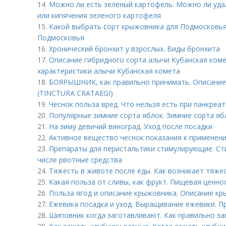
14.
Можно ли есть зеленый картофель. Можно ли уда
или кипячения зеленого картофеля
15.
Какой выбрать сорт крыжовника для Подмосковья
Подмосковья
16.
Хронический бронхит у взрослых. Виды бронхита
17.
Описание гибридного сорта алычи Кубанская коме
характеристики алычи Кубанская комета
18.
БОЯРЫШНИК, как правильно принимать. Описан
(TINCTURA CRATAEGI)
19.
Чеснок польза вред. Что нельзя есть при панкреат
20.
Популярные зимние сорта яблок. Зимние сорта яб
21.
На зиму девичий виноград. Уход после посадки
22.
Активное вещество чеснок показания к применени
23.
Препараты для перистальтики стимулирующие. Ст
числе рвотные средства
24.
Тяжесть в животе после еды. Как возникает тяже
25.
Какая польза от сливы, как фрукт. Пищевая ценно
26.
Польза ягод и описание крыжовника. Описание к
27.
Ежевика посадка и уход. Выращивание ежевики. 
28.
Шиповник когда заготавливают. Как правильно за