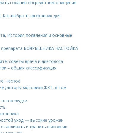
лить соланин посредством очищения
. Как выбрать крыжовник для
та. История появления и основные
ие препарата БОЯРЫШНИКА НАСТОЙКА
ите: советы врача и диетолога
лок – общая классификация
ю. Чеснок
имуляторы моторики ЖКТ, в том
сть в желудке
сть
рыжовника
Простой уход — высокие урожаи
готавливать и хранить шиповник