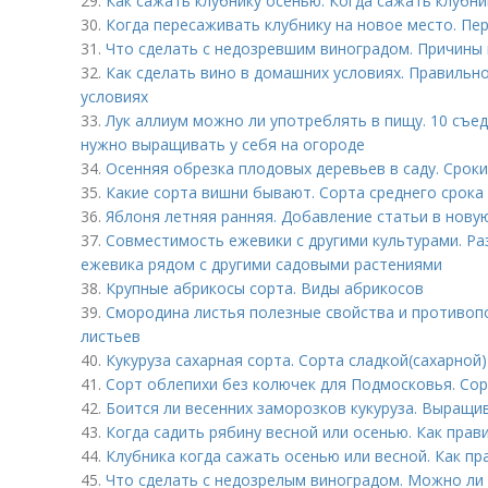
29.
Как сажать клубнику осенью. Когда сажать клубни
30.
Когда пересаживать клубнику на новое место. Пе
31.
Что сделать с недозревшим виноградом. Причины
32.
Как сделать вино в домашних условиях. Правильн
условиях
33.
Лук аллиум можно ли употреблять в пищу. 10 съе
нужно выращивать у себя на огороде
34.
Осенняя обрезка плодовых деревьев в саду. Срок
35.
Какие сорта вишни бывают. Сорта среднего срока
36.
Яблоня летняя ранняя. Добавление статьи в нову
37.
Совместимость ежевики с другими культурами. Ра
ежевика рядом с другими садовыми растениями
38.
Крупные абрикосы сорта. Виды абрикосов
39.
Смородина листья полезные свойства и противоп
листьев
40.
Кукуруза сахарная сорта. Сорта сладкой(сахарной)
41.
Сорт облепихи без колючек для Подмосковья. Сор
42.
Боится ли весенних заморозков кукуруза. Выращи
43.
Когда садить рябину весной или осенью. Как прав
44.
Клубника когда сажать осенью или весной. Как п
45.
Что сделать с недозрелым виноградом. Можно ли 