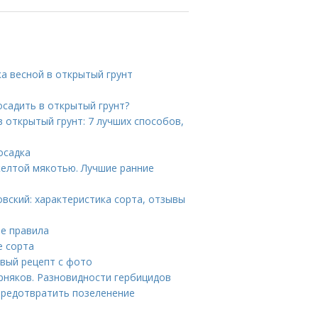
ка весной в открытый грунт
осадить в открытый грунт?
в открытый грунт: 7 лучших способов,
осадка
желтой мякотью. Лучшие ранние
вский: характеристика сорта, отзывы
ые правила
е сорта
овый рецепт с фото
рняков. Разновидности гербицидов
предотвратить позеленение