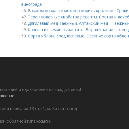
винограда
46.
В каком возрасте можно сводить кроликов. Сроки
47.
Терен полезные свойства рецепты. Состав и лече
48.
Дягилевый мед Таежный. Алтайский мед - Таежный 
49.
Каштан из семян вырастить. Выращивание саженц
50.
Сорта яблонь среднеспелые. Осенние сорта ябло
ных идей и вдохновение на каждый день!
лашение
ский переулок 13 стр.1, м. Китай-город
ии обратной гиперссылки.