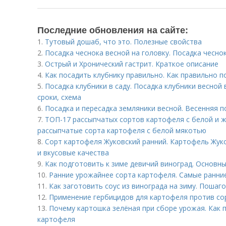
Последние обновления на сайте:
1.
Тутовый дошаб, что это. Полезные свойства
2.
Посадка чеснока весной на головку. Посадка чесно
3.
Острый и Хронический гастрит. Краткое описание
4.
Как посадить клубнику правильно. Как правильно п
5.
Посадка клубники в саду. Посадка клубники весной 
сроки, схема
6.
Посадка и пересадка земляники весной. Весенняя п
7.
ТОП-17 рассыпчатых сортов картофеля с белой и 
рассыпчатые сорта картофеля с белой мякотью
8.
Сорт картофеля Жуковский ранний. Картофель Жуко
и вкусовые качества
9.
Как подготовить к зиме девичий виноград. Основн
10.
Ранние урожайнее сорта картофеля. Самые ранни
11.
Как заготовить соус из винограда на зиму. Пошаг
12.
Применение гербицидов для картофеля против со
13.
Почему картошка зелёная при сборе урожая. Как 
картофеля