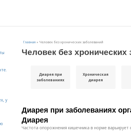
Главная
»
Человек без хронических заболеваний
Человек без хронических
ты
нте.
Диарея при
Хроническая
заболеваниях
диарея
х, у
Диарея при заболеваниях ор
Диарея
ию
Частота опорожнения кишечника в норме варьирует от