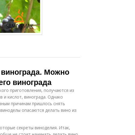
 винограда. Можно
его винограда
ского приготовления, получаются из
 и кислот, винограда. Однако
азным причинам пришлось снять
е виноделы опасаются делать вино из
которые секреты виноделия. Итак,
ообще не стоит начинать делать вино