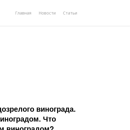
Главная
Новости
Статьи
дозрелого винограда.
иноградом. Что
м виноградом?