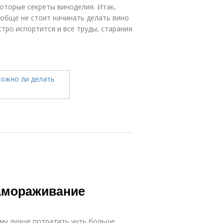
которые секреты виноделия. Итак,
ообще не стоит начинать делать вино
тро испортится и все труды, старания
Замораживание
му лучше потратить чуть больше