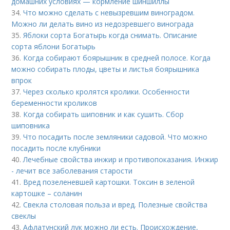
домашних условиях — кормление шиншиллы
34.
Что можно сделать с невызревшим виноградом.
Можно ли делать вино из недозревшего винограда
35.
Яблоки сорта Богатырь когда снимать. Описание
сорта яблони Богатырь
36.
Когда собирают боярышник в средней полосе. Когда
можно собирать плоды, цветы и листья боярышника
впрок
37.
Через сколько кролятся кролики. Особенности
беременности кроликов
38.
Когда собирать шиповник и как сушить. Сбор
шиповника
39.
Что посадить после земляники садовой. Что можно
посадить после клубники
40.
Лечебные свойства инжир и противопоказания. Инжир
- лечит все заболевания старости
41.
Вред позеленевшей картошки. Токсин в зеленой
картошке – соланин
42.
Свекла столовая польза и вред. Полезные свойства
свеклы
43.
Афлатунский лук можно ли есть. Происхождение,