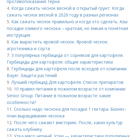
противопоказания терна
4.
Когда сажать чеснок весной в открытый грунт. Когда
сажать чеснок весной в 2020 году в разных регионах
5.
Как сажать чеснок правильно и когда это сделать. Азы
посадки озимого чеснока – краткая, но ёмкая и понятная
инструкция
6.
Как вырастить яровой чеснок. Яровой чеснок:
агротехника и сорта
7.
3 популярных гербицида от сорняков для картофеля.
Гербициды для картофеля: общие характеристики
8.
Гербициды для картофеля после всходов от компании
Bayer. Защита растений
9.
Лучший гербицид Для картофеля. Список препаратов
10.
10 правил питания в пожилом возрасте от компании
Senior Group. Питание в пожилом возрасте: какие
особенности?
11.
Сколько надо чеснока для посадки 1 гектара. Бизнес-
план выращивания чеснока
12.
После чего сажают викторию. После, каких культур
сажать клубнику
13.
Утка мясо черный. Утки — характеристики популярных