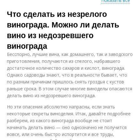
Показать все
Что сделать из незрелого
Перец для
Перец для теплицы
маринования
винограда. Можно ли делать
вино из недозревшего
винограда
Декоративный перец
Комнатный перец
Бесспорно, лучшие вина, как домашнего, так и заводского
приготовления, получаются из спелого, набравшего
достаточное количество сахаров и кислот, винограда.
Однако садоводы знают, что в реальности бывает, что
по разным причинам пришлось снять гроздья с кустов
Однолетний перец
Кустарниковый перец
раньше срока. В этом случае многие виноделы опасаются
делать вино из недозревшего винограда.
Но эти опасения абсолютно напрасны, если знать
некоторые секреты виноделия. Итак, давайте подробнее
Ягодоносный перец
Китайский перец
разберем, из какого винограда вообще не стоит
начинать делать вино — оно однозначно не получится
вовсе, или очень быстро испортится и все труды,