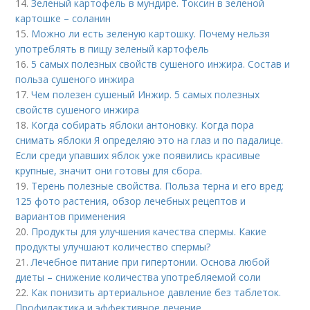
14.
Зеленый картофель в мундире. Токсин в зеленой
картошке – соланин
15.
Можно ли есть зеленую картошку. Почему нельзя
употреблять в пищу зеленый картофель
16.
5 самых полезных свойств сушеного инжира. Состав и
польза сушеного инжира
17.
Чем полезен сушеный Инжир. 5 самых полезных
свойств сушеного инжира
18.
Когда собирать яблоки антоновку. Когда пора
снимать яблоки Я определяю это на глаз и по падалице.
Если среди упавших яблок уже появились красивые
крупные, значит они готовы для сбора.
19.
Терень полезные свойства. Польза терна и его вред:
125 фото растения, обзор лечебных рецептов и
вариантов применения
20.
Продукты для улучшения качества спермы. Какие
продукты улучшают количество спермы?
21.
Лечебное питание при гипертонии. Основа любой
диеты – снижение количества употребляемой соли
22.
Как понизить артериальное давление без таблеток.
Профилактика и эффективное лечение