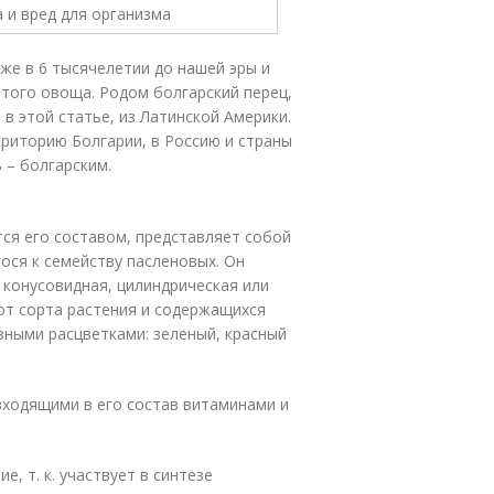
уже в 6 тысячелетии до нашей эры и
этого овоща. Родом болгарский перец,
в этой статье, из Латинской Америки.
ерриторию Болгарии, в Россию и страны
ь – болгарским.
тся его составом, представляет собой
ося к семейству пасленовых. Он
 конусовидная, цилиндрическая или
и от сорта растения и содержащихся
зными расцветками: зеленый, красный
входящими в его состав витаминами и
е, т. к. участвует в синтезе