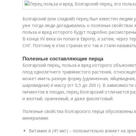
Болгарский (или сладкий) перец был известен людям 
уже тогда люди догадывались о полезных свойствах 
польза и вред которого будут подробно рассмотрены 
В конце XV века он попал в Европу, а затем, через т
СНГ. Поэтому в этих странах его так и стали называт
Полезные составляющие перца
Болгарский перец, польза и вред которого объясняю
плод однолетнего травянистого растения, относящег
может иметь разную форму (удлиненная, яйцевидная,
шаровидная) и массу (от 0,5 до 200 г). В зависимост
пигментов в плодах, перец болгарский отличается ра
и желтый, оранжевый, и даже фиолетовый.
Полезные свойства болгарского перца обусловлены 
минералами:
Витамин A (41 мкг) – положительно влияет на зрени