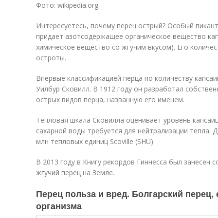
Фото: wikipedia.org
Интересуетесь, почему перец острый? Особый пикант
придает азотсодержащее органическое вещество кап
химическое вещество со жгучим вкусом). Его количе
остроты.
Впервые классификацией перца по количеству капсаи
Уилбур Сковилл. В 1912 году он разработал собстве
острых видов перца, названную его именем.
Тепловая шкала Сковилла оценивает уровень капсаиц
сахарной воды требуется для нейтрализации тепла. Д
млн тепловых единиц Scoville (SHU).
В 2013 году в Книгу рекордов Гиннесса был занесен 
жгучий перец на Земле.
Перец польза и вред. Болгарский перец, 
организма