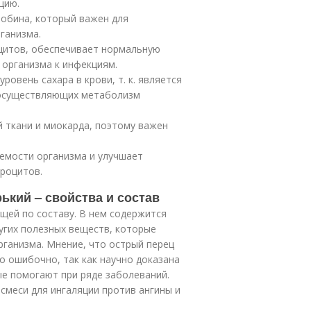
цию.
глобина, который важен для
ганизма.
оцитов, обеспечивает нормальную
 организма к инфекциям.
ровень сахара в крови, т. к. является
осуществляющих метаболизм
й ткани и миокарда, поэтому важен
яемости организма и улучшает
троцитов.
ький – свойства и состав
ощей по составу. В нем содержится
ругих полезных веществ, которые
ганизма. Мнение, что острый перец
о ошибочно, так как научно доказана
ые помогают при ряде заболеваний.
 смеси для ингаляции против ангины и