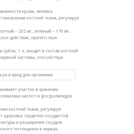
тываемости крови, являясь
становлении костной ткани, регулируя
желтый – 202 мг, зеленый – 170 мг,
ское действие, препятствуя
 зубов, т. к. входит в состав костной
нервной системы, способствуя
ринимает участие в хранении
нуклеиновых кислот и фосфолипидов
ния костной ткани, регулируя
т здоровье сердечно-сосудистой
улатуры и расширения сосудов.
еского потенциала в нервах,