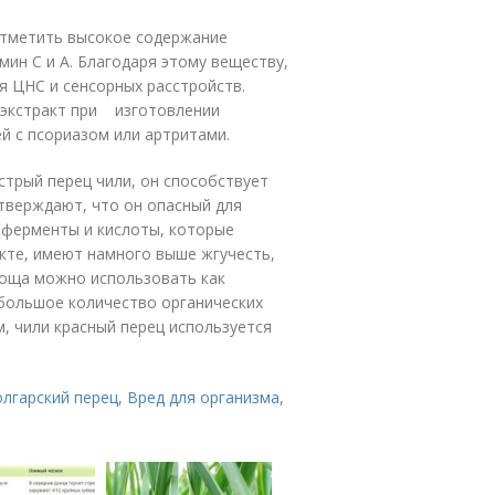
 отметить высокое содержание
мин С и А. Благодаря этому веществу,
я ЦНС и сенсорных расстройств.
 экстракт при изготовлении
й с псориазом или артритами.
трый перец чили, он способствует
тверждают, что он опасный для
 ферменты и кислоты, которые
кте, имеют намного выше жгучесть,
воща можно использовать как
 большое количество органических
, чили красный перец используется
олгарский перец
,
Вред для организма
,