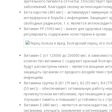
зрительного пигмента сетчатки. Способствует п
заболеваний, благодаря своему антиоксидантному
Бета-каротин (465 мкг) – активизирует иммунную 
интерферона в борьбе с инфекциями. Защищает з
свободных радикалов, т. к. является антиоксидант
Витамин PP (1092 мкг) – важен для здоровья сердца
регулировать содержание холестерина в крови.
Витамин С (от 125000 до 250000 мкг, в зависимост
количество витамина C содержит красный болгарск
будут рассмотрены ниже) – является мощным ант
защищать организм от вредного воздействия стре
инфекциям.
Витамины группы B (B1 (79 мкг), B2 (55 мкг), В4 (770
(53 мкг)) – обеспечивают оптимальную работу нер
промежуточном метаболизме, протекающем в цент
Улучшают память и повышают устойчивость к стр
Витамин Е (480 мкг) – является антиоксидантом, 
организма, улучшать заживление и регенерацию тк