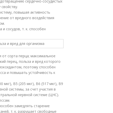
редотвращению сердечно-сосудистых
 свойству.
систему, повышая активность
рение от вредного воздействия
ом.
 и сосудов, т. к. способен
и от сорта перца; максимальное
ий перец, польза и вред которого
иоксидантом, поэтому способен
сса и повышать устойчивость к
0 мкг), B5 (205 мкг), B6 (517 мкг), B9
вной системы, за счет участия в
ральной нервной системе (ЦНС).
ессам.
способен замедлять старение
аней, т. к. разрушает свободные