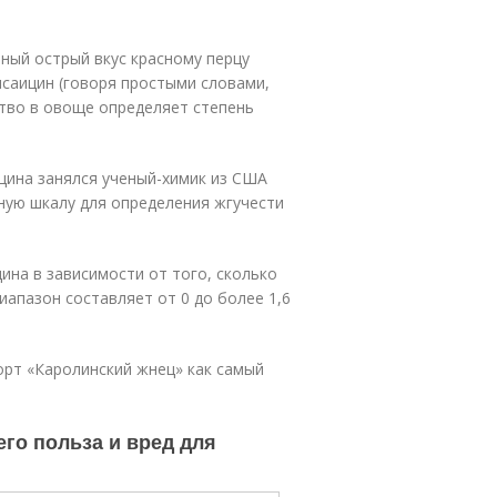
ный острый вкус красному перцу
саицин (говоря простыми словами,
ство в овоще определяет степень
цина занялся ученый-химик из США
нную шкалу для определения жгучести
ина в зависимости от того, сколько
иапазон составляет от 0 до более 1,6
сорт «Каролинский жнец» как самый
его польза и вред для