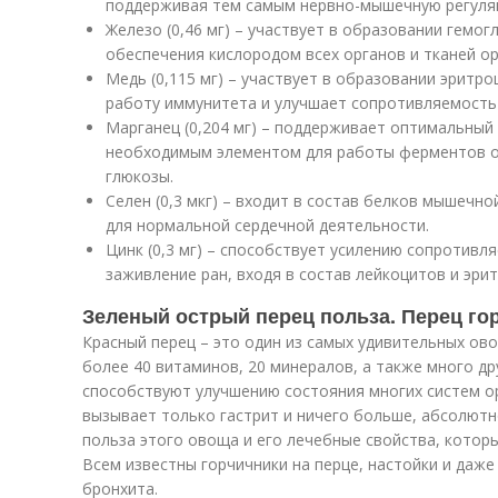
поддерживая тем самым нервно-мышечную регуля
Железо (0,46 мг) – участвует в образовании гемо
обеспечения кислородом всех органов и тканей ор
Медь (0,115 мг) – участвует в образовании эритр
работу иммунитета и улучшает сопротивляемость
Марганец (0,204 мг) – поддерживает оптимальный у
необходимым элементом для работы ферментов 
глюкозы.
Селен (0,3 мкг) – входит в состав белков мышечно
для нормальной сердечной деятельности.
Цинк (0,3 мг) – способствует усилению сопротивл
заживление ран, входя в состав лейкоцитов и эри
Зеленый острый перец польза. Перец гор
Красный перец – это один из самых удивительных ов
более 40 витаминов, 20 минералов, а также много д
способствуют улучшению состояния многих систем ор
вызывает только гастрит и ничего больше, абсолютн
польза этого овоща и его лечебные свойства, котор
Всем известны горчичники на перце, настойки и даже
бронхита.