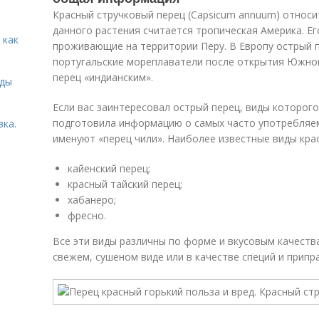
Красный стручковый перец (Capsicum annuum) относи
данного растения считается тропическая Америка. Е
 как
проживающие на территории Перу. В Европу острый п
португальские мореплаватели после открытия Южной
перец «индианским».
иды
Если вас заинтересовал острый перец, виды которого
подготовила информацию о самых часто употребляем
вка.
именуют «перец чили». Наиболее известные виды крас
кайенский перец;
красный тайский перец;
хабанеро;
фресно.
Все эти виды различны по форме и вкусовым качества
свежем, сушеном виде или в качестве специй и припр