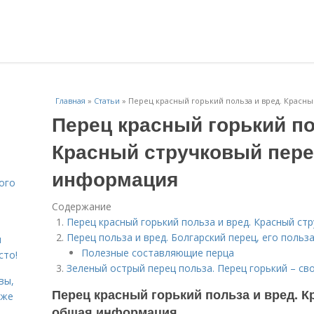
Главная
»
Статьи
»
Перец красный горький польза и вред. Красн
Перец красный горький по
Красный стручковый пере
информация
ого
Содержание
Перец красный горький польза и вред. Красный с
Перец польза и вред. Болгарский перец, его польз
я
Полезные составляющие перца
сто!
Зеленый острый перец польза. Перец горький – св
вы,
Перец красный горький польза и вред. 
кже
общая информация