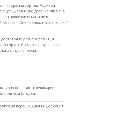
тся к горьким сортам. Родиной
го выращивали еще древние племена,
ерец привезли испанские и
 Америки. Они называли этот горький
 достаточно разнообразны , я
ых сортах. Во многих странах их
ного острого перца:
м. Их используют в кулинарии в
ав к разным блюдам.