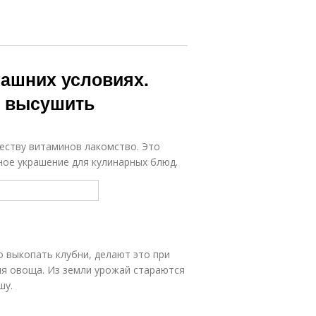
машних условиях.
к высушить
еству витаминов лакомство. Это
ное украшение для кулинарных блюд.
 выкопать клубни, делают это при
ия овоща. Из земли урожай стараются
шу.