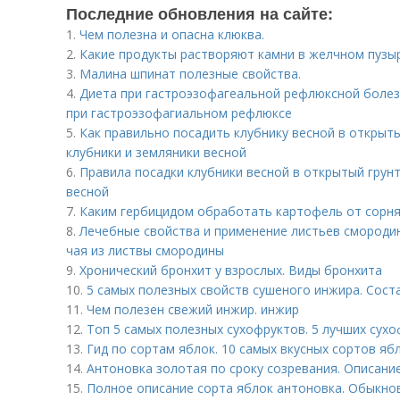
Последние обновления на сайте:
1.
Чем полезна и опасна клюква.
2.
Какие продукты растворяют камни в желчном пузы
3.
Малина шпинат полезные свойства.
4.
Диета при гастроэзофагеальной рефлюксной болез
при гастроэзофагиальном рефлюксе
5.
Как правильно посадить клубнику весной в открыты
клубники и земляники весной
6.
Правила посадки клубники весной в открытый грун
весной
7.
Каким гербицидом обработать картофель от сорня
8.
Лечебные свойства и применение листьев смороди
чая из листвы смородины
9.
Хронический бронхит у взрослых. Виды бронхита
10.
5 самых полезных свойств сушеного инжира. Сост
11.
Чем полезен свежий инжир. инжир
12.
Топ 5 самых полезных сухофруктов. 5 лучших сух
13.
Гид по сортам яблок. 10 самых вкусных сортов я
14.
Антоновка золотая по сроку созревания. Описани
15.
Полное описание сорта яблок антоновка. Обыкно