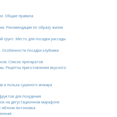
ре. Общие правила
ни. Рекомендации по образу жизни
й грунт. Место для посадки рассады
т. Особенности посадки клубники
ков. Список препаратов
ны. Рецепты приготовления вкусного
ав и польза сушеного инжира
офруктов для похудения
блок на дегустационном марафоне
е яблони Антоновка
венная