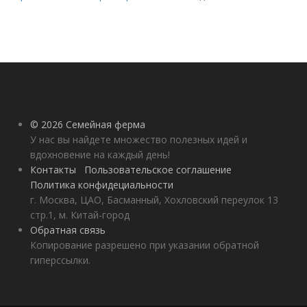
© 2026 Семейная ферма
У нас вы найдете множество полезных идей и
вдохновение на каждый день!
Контакты
Пользовательское соглашение
Политика конфидециальности
г. Москва, ЦАО, Басманный, Хохловский переулок 13
стр.1, м. Китай-город
Обратная связь
Копирование разрешено при указании обратной
гиперссылки.