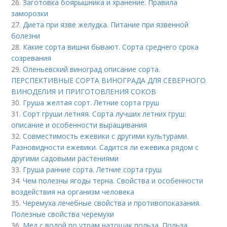
26.
Заготовка боярышника и хранение. Правила
заморозки
27.
Диета при язве желудка. Питание при язвенной
болезни
28.
Какие сорта вишни бывают. Сорта среднего срока
созревания
29.
Оленьевский виноград описание сорта.
ПЕРСПЕКТИВНЫЕ СОРТА ВИНОГРАДА ДЛЯ CЕВЕРНОГО
ВИНОДЕЛИЯ И ПРИГОТОВЛЕНИЯ СОКОВ
30.
Груша желтая сорт. Летние сорта груш
31.
Сорт груши летняя. Сорта лучших летних груш:
описание и особенности выращивания
32.
Совместимость ежевики с другими культурами.
Разновидности ежевики. Садится ли ежевика рядом с
другими садовыми растениями
33.
Груша ранние сорта. Летние сорта груш
34.
Чем полезны ягоды терна. Свойства и особенности
воздействия на организм человека
35.
Черемуха лечебные свойства и противопоказания.
Полезные свойства черемухи
36.
Мед с водой по утрам натощак польза. Польза