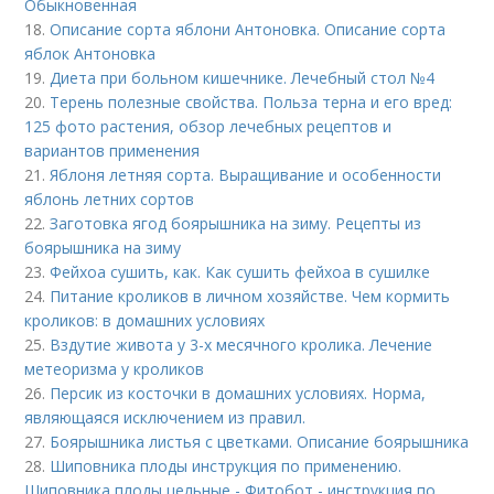
Обыкновенная
18.
Описание сорта яблони Антоновка. Описание сорта
яблок Антоновка
19.
Диета при больном кишечнике. Лечебный стол №4
20.
Терень полезные свойства. Польза терна и его вред:
125 фото растения, обзор лечебных рецептов и
вариантов применения
21.
Яблоня летняя сорта. Выращивание и особенности
яблонь летних сортов
22.
Заготовка ягод боярышника на зиму. Рецепты из
боярышника на зиму
23.
Фейхоа сушить, как. Как сушить фейхоа в сушилке
24.
Питание кроликов в личном хозяйстве. Чем кормить
кроликов: в домашних условиях
25.
Вздутие живота у 3-х месячного кролика. Лечение
метеоризма у кроликов
26.
Персик из косточки в домашних условиях. Норма,
являющаяся исключением из правил.
27.
Боярышника листья с цветками. Описание боярышника
28.
Шиповника плоды инструкция по применению.
Шиповника плоды цельные - Фитобот - инструкция по