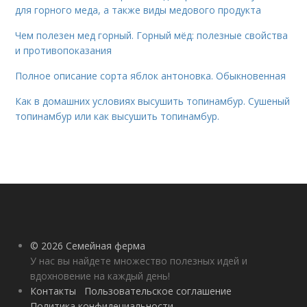
для горного меда, а также виды медового продукта
Чем полезен мед горный. Горный мёд: полезные свойства
и противопоказания
Полное описание сорта яблок антоновка. Обыкновенная
Как в домашних условиях высушить топинамбур. Сушеный
топинамбур или как высушить топинамбур.
© 2026 Семейная ферма
У нас вы найдете множество полезных идей и
вдохновение на каждый день!
Контакты
Пользовательское соглашение
Политика конфидециальности