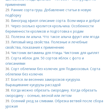
применению
29.
Ранние сорта груш. Добавление статьи в новую
подборку
30.
Виноград эфиоп описание сорта. Всем мира и добра!
31.
Через сколько кролится крольчиха. Особенности
беременности кроликов и подготовка к родам
32.
Полезна ли алыча. Что такое алыча фрукт или ягода
33.
Липовый мед свойства. Полезные и лечебные
свойства, показания к применению
34.
Чиктоник витамины для птицы. Чиктоник для цыплят
35.
Сорта яблок для. 50 сортов яблок с фото и
описаниями
36.
Сорт облепихи без колючек для Подмосковья. Сорта
облепихи без колючек
37.
Боится ли весенних заморозков кукуруза.
Выращивание кукурузы рассадой
38.
Когда можно обрезать смородину. Когда обрезать
смородину – осенью, весной или летом
39.
Осенний уход за сливами. Обрезка ветвей после сбора
урожая