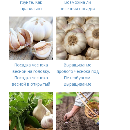
грунте. Как
Возможна ли
правильно
весенняя посадка
выращивать чеснок в
чеснока — когда
открытом грунте
лучше делать
Посадка чеснока
Выращивание
весной на головку.
ярового чеснока под
Посадка чеснока
Петербургом.
весной в открытый
Выращивание
грунт
ярового чеснока: 7
важных моментов