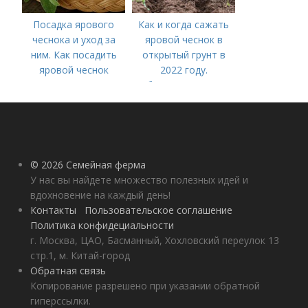
Посадка ярового
Как и когда сажать
чеснока и уход за
яровой чеснок в
ним. Как посадить
открытый грунт в
яровой чеснок
2022 году.
Добавление статьи в
новую подборку
© 2026 Семейная ферма
У нас вы найдете множество полезных идей и
вдохновение на каждый день!
Контакты
Пользовательское соглашение
Политика конфидециальности
г. Москва, ЦАО, Басманный, Хохловский переулок 13
стр.1, м. Китай-город
Обратная связь
Копирование разрешено при указании обратной
гиперссылки.