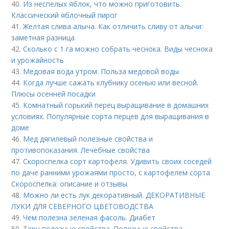
40.
Из неспелых яблок, что можно приготовить.
Классический яблочный пирог
41.
Желтая слива алыча. Как отличить сливу от алычи:
заметная разница
42.
Сколько с 1 га можно собрать чеснока. Виды чеснока
и урожайность
43.
Медовая вода утром. Польза медовой воды
44.
Когда лучше сажать клубнику осенью или весной.
Плюсы осенней посадки
45.
Комнатный горький перец выращивание в домашних
условиях. Популярные сорта перцев для выращивания в
доме
46.
Мед дягилевый полезные свойства и
противопоказания. Лечебные свойства
47.
Скороспелка сорт картофеля. Удивить своих соседей
по даче ранними урожаями просто, с картофелем сорта
Скороспелка: описание и отзывы
48.
Можно ли есть лук декоративный. ДЕКОРАТИВНЫЕ
ЛУКИ ДЛЯ СЕВЕРНОГО ЦВЕТОВОДСТВА
49.
Чем полезна зеленая фасоль. Диабет
50.
Терн полезные свойства. Полезные свойства,