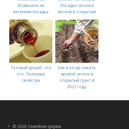
Возможна ли
Посадка чеснока
весенняя посадка
весной в открытый
чеснока — когда
грунт
лучше делать
Тутовый дошаб, что
Как и когда сажать
это. Полезные
яровой чеснок в
свойства
открытый грунт в
2022 году.
Добавление статьи в
новую подборку
© 2026 Семейная ферма