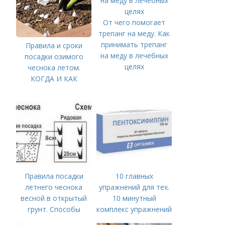
От чего помогает
трепанг на меду. Как
принимать трепанг
Правила и сроки
на меду в лечебных
посадки озимого
целях
чеснока летом.
КОГДА И КАК
ПРАВИЛЬНО
ПОСАДИТЬ ОЗИМЫЙ
ЧЕСНОК
Правила посадки
10 главных
летнего чеснока
упражнений для тех.
весной в открытый
10 минутный
грунт. Способы
комплекс упражнений
посадки чеснока
для тех, у кого нет