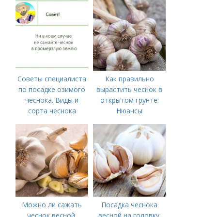
времени на спорт
Советы специалиста
Как правильно
по посадке озимого
вырастить чеснок в
чеснока. Виды и
открытом грунте.
сорта чеснока
Нюансы
выращивания
озимого чеснока
Можно ли сажать
Посадка чеснока
чеснок весной.
весной на головку.