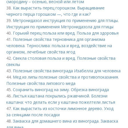
смородину – осенью, весной или летом
38.
Как вырастить перец горошком. Выращивание
черного перца горошком —, что где и как?
39.
Метронидазол инструкция по применению для птицы.
Инструкция по применения Метронидазола для птицы
40.
Горький перец польза или вред. Польза для здоровья
41.
Полезные свойства терновника для организма
человека. Тернослива: польза и вред, воздействие на
организм, лечебные свойства ягод
42.
Свекла столовая польза и вред. Полезные свойства
свеклы
43.
Полезные свойства винограда Изабелла для человека
44.
Мед из липы полезные свойства и противопоказания.
Полезные свойства липового меда
45.
Сохранить виноград на зиму. Обрезка винограда
46.
Листья каштана покрылись ржавчиной. Болезни
каштана: что делать если у каштана пожелтели листья
47.
Как вырастить из косточки лимонное дерево. Уход
за сеянцами после посадки
48.
Закваска для домашнего вина из винограда. Закваска
для вина