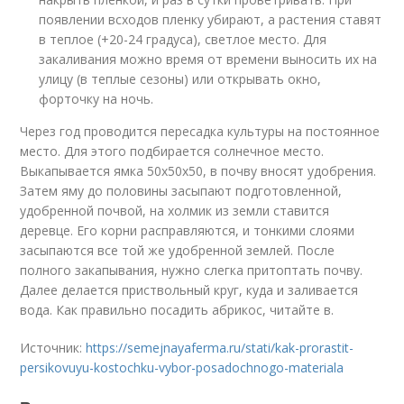
появлении всходов пленку убирают, а растения ставят
в теплое (+20-24 градуса), светлое место. Для
закаливания можно время от времени выносить их на
улицу (в теплые сезоны) или открывать окно,
форточку на ночь.
Через год проводится пересадка культуры на постоянное
место. Для этого подбирается солнечное место.
Выкапывается ямка 50х50х50, в почву вносят удобрения.
Затем яму до половины засыпают подготовленной,
удобренной почвой, на холмик из земли ставится
деревце. Его корни расправляются, и тонкими слоями
засыпаются все той же удобренной землей. После
полного закапывания, нужно слегка притоптать почву.
Далее делается приствольный круг, куда и заливается
вода. Как правильно посадить абрикос, читайте в.
Источник:
https://semejnayaferma.ru/stati/kak-prorastit-
persikovuyu-kostochku-vybor-posadochnogo-materiala