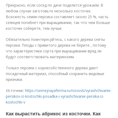
Прекрасно, если сосед по даче поделится урожаем. В
любом случае заготовьте несколько косточек.
Всхожесть семян персика составляет около 25 %, часть
сеянцев погибнет при выращивании, так что чем больше
косточек соберете, тем лучше.
Обязательно поинтересуйтесь, с какого дерева сняты
персики. Плоды с привитого дерева не берите , потому
что характеристики сорта при выращивании вряд ли
будут соответствовать материнским.
Только персики с корнесобственного дерева дают
посадочный материал, способный сохранить видовые
признаки.
Источник:
https://semejnayaferma.ru/novosti/vyrashchivanie-
persikov-iz-kostochki-posadka-i-vyrashchivanie-persika-iz-
kostochki-v
Как вырастить абрикос из косточки. Как