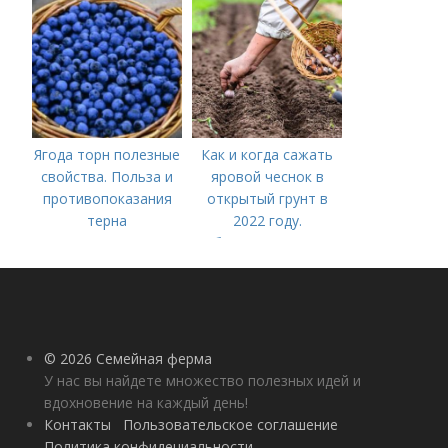
открытом грунте
Ягода торн полезные
Как и когда сажать
свойства. Польза и
яровой чеснок в
противопоказания
открытый грунт в
терна
2022 году.
Добавление статьи в
новую подборку
© 2026 Семейная ферма
У нас вы найдете множество полезных идей и
вдохновение на каждый день!
Контакты
Пользовательское соглашение
Политика конфидециальности