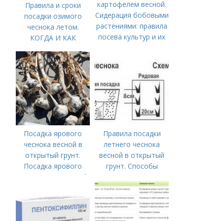
картофелем весной.
Правила и сроки
Сидерация бобовыми
посадки озимого
растениями: правила
чеснока летом.
посева культур и их
КОГДА И КАК
назначение
ПРАВИЛЬНО
ПОСАДИТЬ ОЗИМЫЙ
ЧЕСНОК
Посадка ярового
Правила посадки
чеснока весной в
летнего чеснока
открытый грунт.
весной в открытый
Посадка ярового
грунт. Способы
чеснока в открытый
посадки чеснока
грунт