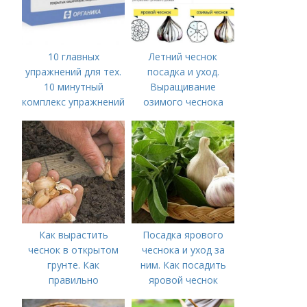
10 главных
Летний чеснок
упражнений для тех.
посадка и уход.
10 минутный
Выращивание
комплекс упражнений
озимого чеснока
для тех, у кого нет
времени на спорт
Как вырастить
Посадка ярового
чеснок в открытом
чеснока и уход за
грунте. Как
ним. Как посадить
правильно
яровой чеснок
выращивать чеснок в