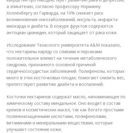
а эпикатехин, согласно профессору Норманну
Холленбергу из Гарварда, на 10% снижает риск
возникновения онкозаболеваний, инсульта, инфаркта
миокарда и диабета. В кожуре фруктов содержится
антоциан цианидин, который защищает от рака кожи.
Исследование Техасского университета A&M показало,
что нектарины наряду со сливами и персиками
положительное влияют на течение метаболического
синдрома, признанного основной причиной
сердечнососудистых заболеваний. Полифенолы, которых
много в этих косточковых плодах, помогают снизить вес,
препятствуют развитию диабета и воспалений.
Косточки нектаринов содержат масло, напоминающее по
химическому составу миндальное. Оно входит в состав
кремов и косметических масел, так как богато простыми
полиненасыщенными кислотами, полифенолами,
витаминами и минеральными веществами, которые
улучшают состояние кожи.