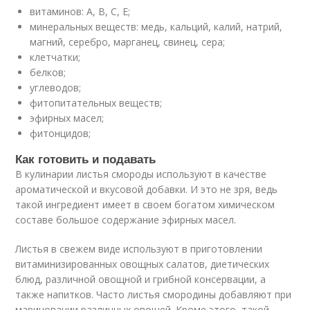
витаминов: А, В, С, Е;
минеральных веществ: медь, кальций, калий, натрий,
магний, серебро, марганец, свинец, сера;
клетчатки;
белков;
углеводов;
фитопитательных веществ;
эфирных масел;
фитонцидов;
Как готовить и подавать
В кулинарии листья смороды используют в качестве
ароматической и вкусовой добавки. И это не зря, ведь
такой ингредиент имеет в своем богатом химическом
составе большое содержание эфирных масел.
Листья в свежем виде используют в приготовлении
витаминизированных овощных салатов, диетических
блюд, различной овощной и грибной консервации, а
также напитков. Часто листья смородины добавляют при
мариновании различных овощей. Кроме этого, такой