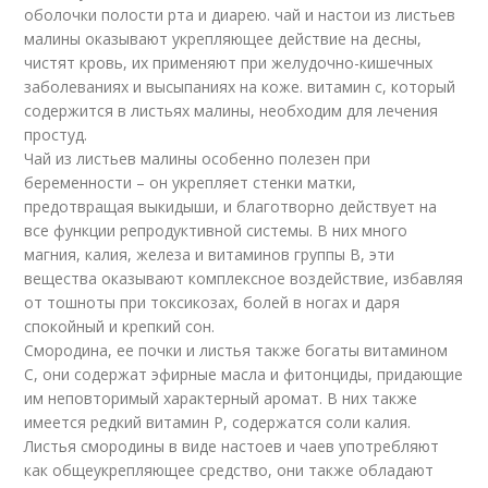
оболочки полости рта и диарею. чай и настои из листьев
малины оказывают укрепляющее действие на десны,
чистят кровь, их применяют при желудочно-кишечных
заболеваниях и высыпаниях на коже. витамин с, который
содержится в листьях малины, необходим для лечения
простуд.
Чай из листьев малины особенно полезен при
беременности – он укрепляет стенки матки,
предотвращая выкидыши, и благотворно действует на
все функции репродуктивной системы. В них много
магния, калия, железа и витаминов группы В, эти
вещества оказывают комплексное воздействие, избавляя
от тошноты при токсикозах, болей в ногах и даря
спокойный и крепкий сон.
Смородина, ее почки и листья также богаты витамином
С, они содержат эфирные масла и фитонциды, придающие
им неповторимый характерный аромат. В них также
имеется редкий витамин Р, содержатся соли калия.
Листья смородины в виде настоев и чаев употребляют
как общеукрепляющее средство, они также обладают