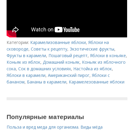
Категории:
Карамелизованные яблоки
,
Яблоки на
сковороде
,
Советы к рецепту
,
Экзотические фрукты
,
Фрукты в карамели
,
Пошаговый рецепт
,
Яблоки в коньяке
,
Коньяк из яблок
,
Домашний коньяк
,
Коньяк из яблочного
сока
,
Сок в домашних условиях
,
Настойка из яблок
,
Яблоки в карамели
,
Американский пирог
,
Яблоки с
бананом
,
Бананы в карамели
,
Карамелезованные яблоки
Популярные материалы
Польза и вред меда для организма. Виды мёда