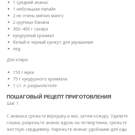
1 средний ананас
1 небольшая папайя
2 не очень мягких манго
2 крупных банана
300–400 г сахара
кукурузный крахмал
белый и черный кунжут для украшения
лед
Для кляра:
150 г муки
75 г кукурузного крахмала
1 ст. л. разрыхлителя
ПОШАГОВЫЙ РЕЦЕПТ ПРИГОТОВЛЕНИЯ
Шаг 1
С ананаса срежьте верхушку и низ, затем кожуру. Удалите
глазки, разрежьте ананас вдоль на четвертинки, срежьте
жесткую сердцевину. Нарежьте ананас удобными для еды