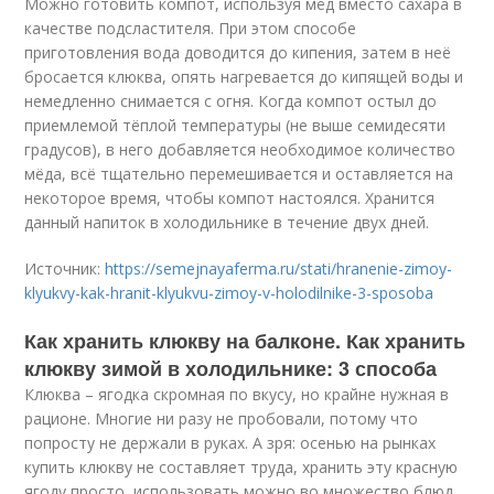
Можно готовить компот, используя мёд вместо сахара в
качестве подсластителя. При этом способе
приготовления вода доводится до кипения, затем в неё
бросается клюква, опять нагревается до кипящей воды и
немедленно снимается с огня. Когда компот остыл до
приемлемой тёплой температуры (не выше семидесяти
градусов), в него добавляется необходимое количество
мёда, всё тщательно перемешивается и оставляется на
некоторое время, чтобы компот настоялся. Хранится
данный напиток в холодильнике в течение двух дней.
Источник:
https://semejnayaferma.ru/stati/hranenie-zimoy-
klyukvy-kak-hranit-klyukvu-zimoy-v-holodilnike-3-sposoba
Как хранить клюкву на балконе. Как хранить
клюкву зимой в холодильнике: 3 способа
Клюква – ягодка скромная по вкусу, но крайне нужная в
рационе. Многие ни разу не пробовали, потому что
попросту не держали в руках. А зря: осенью на рынках
купить клюкву не составляет труда, хранить эту красную
ягоду просто, использовать можно во множество блюд.