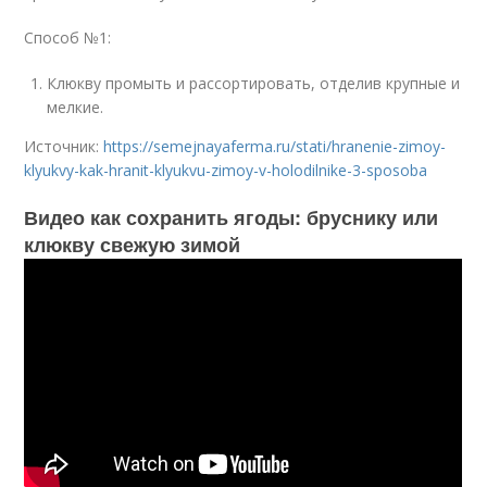
Способ №1:
Клюкву промыть и рассортировать, отделив крупные и
мелкие.
Источник:
https://semejnayaferma.ru/stati/hranenie-zimoy-
klyukvy-kak-hranit-klyukvu-zimoy-v-holodilnike-3-sposoba
Видео как сохранить ягоды: бруснику или
клюкву свежую зимой