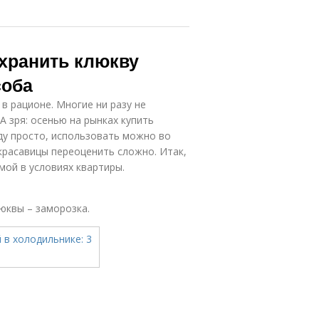
 хранить клюкву
соба
 в рационе. Многие ни разу не
А зря: осенью на рынках купить
оду просто, использовать можно во
красавицы переоценить сложно. Итак,
мой в условиях квартиры.
юквы – заморозка.