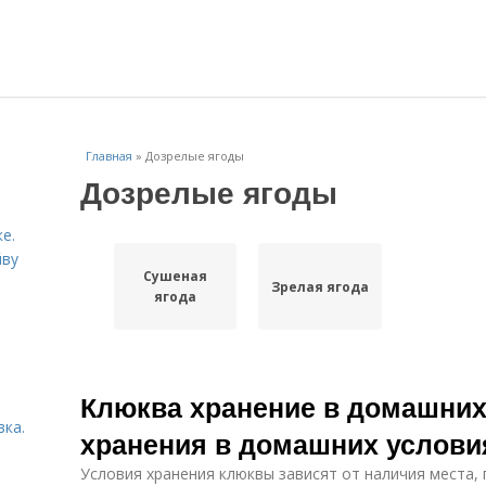
Главная
»
Дозрелые ягоды
Дозрелые ягоды
е.
йву
Сушеная
Зрелая ягода
ягода
Клюква хранение в домашних
вка.
хранения в домашних услови
Условия хранения клюквы зависят от наличия места, 