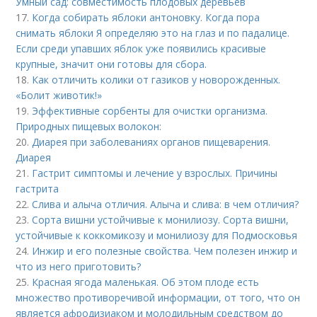
Умный сад: совместимость плодовых деревьев
17.
Когда собирать яблоки антоновку. Когда пора
снимать яблоки Я определяю это на глаз и по падалице.
Если среди упавших яблок уже появились красивые
крупные, значит они готовы для сбора.
18.
Как отличить колики от газиков у новорожденных.
«Болит животик!»
19.
Эффективные сорбенты для очистки организма.
Природных пищевых волокон:
20.
Диарея при заболеваниях органов пищеварения.
Диарея
21.
Гастрит симптомы и лечение у взрослых. Причины
гастрита
22.
Слива и алыча отличия. Алыча и слива: в чем отличия?
23.
Сорта вишни устойчивые к монилиозу. Сорта вишни,
устойчивые к коккомикозу и монилиозу для Подмосковья
24.
Инжир и его полезные свойства. Чем полезен инжир и
что из него приготовить?
25.
Красная ягода маленькая. Об этом плоде есть
множество противоречивой информации, от того, что он
является афродизиаком и молодильным средством до