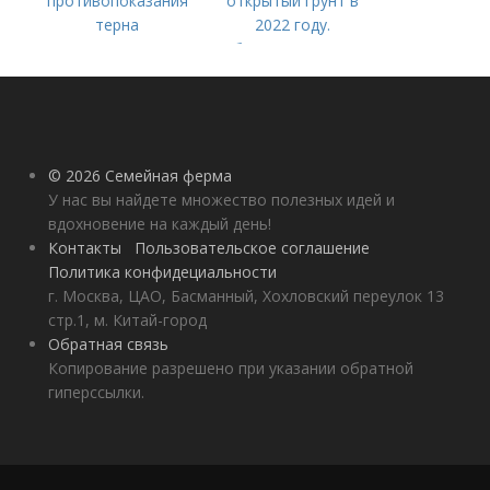
противопоказания
открытый грунт в
терна
2022 году.
Добавление статьи в
новую подборку
© 2026 Семейная ферма
У нас вы найдете множество полезных идей и
вдохновение на каждый день!
Контакты
Пользовательское соглашение
Политика конфидециальности
г. Москва, ЦАО, Басманный, Хохловский переулок 13
стр.1, м. Китай-город
Обратная связь
Копирование разрешено при указании обратной
гиперссылки.