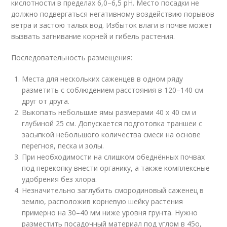
кислотности в пределах 6,0–6,5 рН. Место посадки не
должно подвергаться негативному воздействию порывов
ветра и застою талых вод. Избыток влаги в почве может
вызвать загнивание корней и гибель растения.
Последовательность размещения:
Места для нескольких саженцев в одном ряду
разметить с соблюдением расстояния в 120–140 см
друг от друга.
Выкопать небольшие ямы размерами 40 х 40 см и
глубиной 25 см. Допускается подготовка траншеи с
засыпкой небольшого количества смеси на основе
перегноя, песка и золы.
При необходимости на слишком обеднённых почвах
под перекопку внести органику, а также комплексные
удобрения без хлора.
Незначительно заглубить смородиновый саженец в
землю, расположив корневую шейку растения
примерно на 30–40 мм ниже уровня грунта. Нужно
разместить посадочный материал под углом в 45
о
,