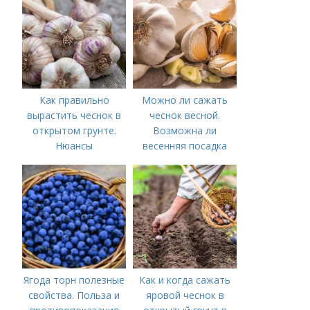
Как правильно
Можно ли сажать
вырастить чеснок в
чеснок весной.
открытом грунте.
Возможна ли
Нюансы
весенняя посадка
выращивания
чеснока — когда
озимого чеснока
лучше делать
Ягода торн полезные
Как и когда сажать
свойства. Польза и
яровой чеснок в