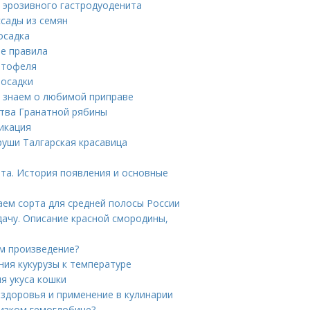
 эрозивного гастродуоденита
ссады из семян
осадка
ые правила
ртофеля
посадки
ы знаем о любимой приправе
ства Гранатной рябины
икация
руши Талгарская красавица
та. История появления и основные
ем сорта для средней полосы России
дачу. Описание красной смородины,
м произведение?
ния кукурузы к температуре
я укуса кошки
 здоровья и применение в кулинарии
низком гемоглобине?