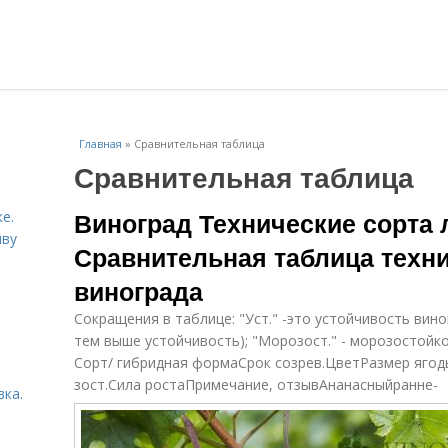
Главная
»
Сравнительная таблица
Сравнительная таблица
Виноград Технические сорта 
е.
йву
Сравнительная таблица техн
винограда
Сокращения в таблице: "Уст." -это устойчивость вин
тем выше устойчивость); "Морозост." - морозостойко
Сорт/ гибридная формаСрок созрев.ЦветРазмер ягод
зост.Сила ростаПримечание, отзывАнанасныйранне-
вка.