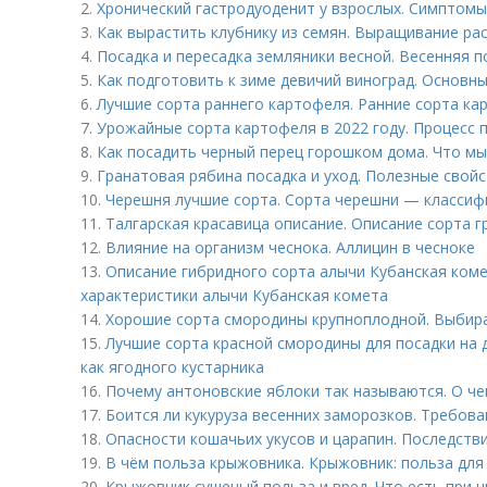
2.
Хронический гастродуоденит у взрослых. Симптомы
3.
Как вырастить клубнику из семян. Выращивание ра
4.
Посадка и пересадка земляники весной. Весенняя п
5.
Как подготовить к зиме девичий виноград. Основн
6.
Лучшие сорта раннего картофеля. Ранние сорта ка
7.
Урожайные сорта картофеля в 2022 году. Процесс 
8.
Как посадить черный перец горошком дома. Что м
9.
Гранатовая рябина посадка и уход. Полезные свой
10.
Черешня лучшие сорта. Сорта черешни — классиф
11.
Талгарская красавица описание. Описание сорта г
12.
Влияние на организм чеснока. Аллицин в чесноке
13.
Описание гибридного сорта алычи Кубанская коме
характеристики алычи Кубанская комета
14.
Хорошие сорта смородины крупноплодной. Выбира
15.
Лучшие сорта красной смородины для посадки на 
как ягодного кустарника
16.
Почему антоновские яблоки так называются. О че
17.
Боится ли кукуруза весенних заморозков. Требова
18.
Опасности кошачьих укусов и царапин. Последстви
19.
В чём польза крыжовника. Крыжовник: польза для
20.
Крыжовник сушеный польза и вред. Что есть при 