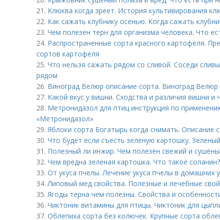
21.
Клюква когда зреет. История культивирования кл
22.
Как сажать клубнику осенью. Когда сажать клубни
23.
Чем полезен терн для организма человека. Что ес
24.
Распространенные сорта красного картофеля. Пр
сортов картофеля
25.
Что нельзя сажать рядом со сливой. Соседи сливы
рядом
26.
Виноград Велюр описание сорта. Виноград Велюр
27.
Какой вкус у вишни. Сходства и различия вишни и
28.
Метронидазол для птиц инструкция по применени
«Метронидазол»
29.
Яблоки сорта Богатырь когда снимать. Описание 
30.
Что будет если съесть зеленую картошку. Зелен
31.
Полезный ли инжир. Чем полезен свежий и сушён
32.
Чем вредна зеленая картошка. Что такое соланин?
33.
От укуса пчелы. Лечение укуса пчелы в домашних 
34.
Липовый мед свойства. Полезные и лечебные свой
35.
Ягоды терна чем полезны. Свойства и особенност
36.
Чиктоник витамины для птицы. Чиктоник для цыпл
37.
Облепиха сорта без колючек. Крупные сорта обле