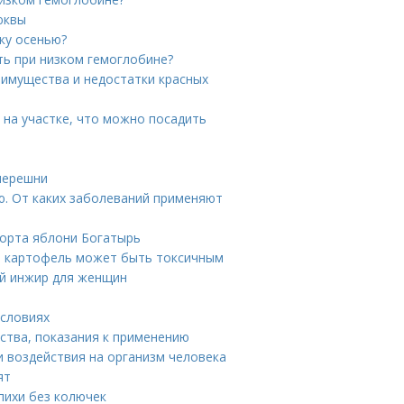
юквы
ку осенью?
ть при низком гемоглобине?
еимущества и недостатки красных
 на участке, что можно посадить
 черешни
ю. От каких заболеваний применяют
сорта яблони Богатырь
ый картофель может быть токсичным
ый инжир для женщин
условиях
ства, показания к применению
и воздействия на организм человека
ят
пихи без колючек