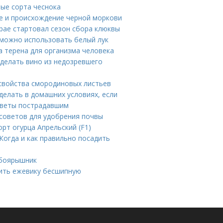
ые сорта чеснока
е и происхождение черной моркови
крае стартовал сезон сбора клюквы
 можно использовать белый лук
а терена для организма человека
делать вино из недозревшего
свойства смородиновых листьев
 делать в домашних условиях, если
советы пострадавшим
советов для удобрения почвы
орт огурца Апрельский (F1)
Когда и как правильно посадить
 боярышник
дить ежевику бесшипную