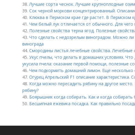
38.
Лучшие сорта чеснок. Лучшие крупноплодные озим
39.
Сок черной моркови концентрированный. Описани
40.
Клюква в Пермском крае где растет. В Пермском 
41.
Чем белый лук отличается от обычного. Для чего
42.
Полезные свойства терна ягод. Полезные свойств
43.
Что сделать с недозрелым виноградом. Можно ли 
винограда
44.
Смородины листья лечебные свойства. Лечебные 
45.
Укус пчелы, что делать в домашних условиях. Что
укусила пчела: оказание первой помощи, полезные 
46.
Чем подкормить домашний лимон. Ещё несколько 
47.
Огурец Апрельский F1 описание характеристика. С
48.
Когда можно пересадить рябину на другое место. 
рябину?
49.
Боярышник когда собирать. Как и когда собирать
50.
Бесшипная ежевика посадка. Как правильно поса