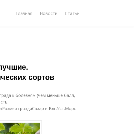
Главная
Новости
Статьи
лучшие.
ических сортов
ограда к болезням (чем меньше балл,
сть.
ыРазмер гроздиСахар в Влг.Уст.Моро-