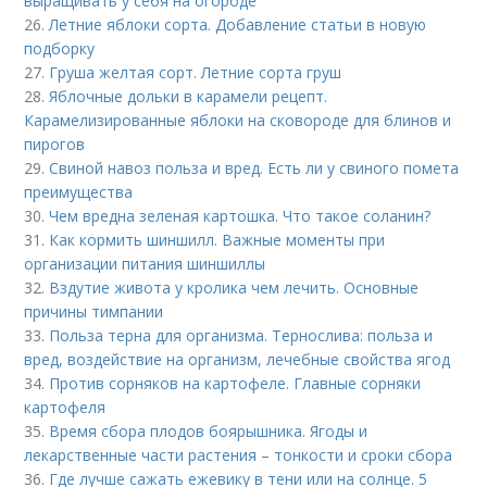
выращивать у себя на огороде
26.
Летние яблоки сорта. Добавление статьи в новую
подборку
27.
Груша желтая сорт. Летние сорта груш
28.
Яблочные дольки в карамели рецепт.
Карамелизированные яблоки на сковороде для блинов и
пирогов
29.
Свиной навоз польза и вред. Есть ли у свиного помета
преимущества
30.
Чем вредна зеленая картошка. Что такое соланин?
31.
Как кормить шиншилл. Важные моменты при
организации питания шиншиллы
32.
Вздутие живота у кролика чем лечить. Основные
причины тимпании
33.
Польза терна для организма. Тернослива: польза и
вред, воздействие на организм, лечебные свойства ягод
34.
Против сорняков на картофеле. Главные сорняки
картофеля
35.
Время сбора плодов боярышника. Ягоды и
лекарственные части растения – тонкости и сроки сбора
36.
Где лучше сажать ежевику в тени или на солнце. 5