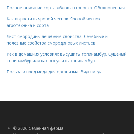
Полное описание сорта яблок антоновка. Обыкновенная
Как вырастить яровой чеснок. Яровой чеснок:
агротехника и сорта
Лист смородины лечебные свойства. Лечебные и
полезные свойства смородиновых листьев
Как в домашних условиях высушить топинамбур. Сушеный
топинамбур или как высушить топинамбур.
Польза и вред меда для организма. Виды мёда
© 2026 Семейная ферма