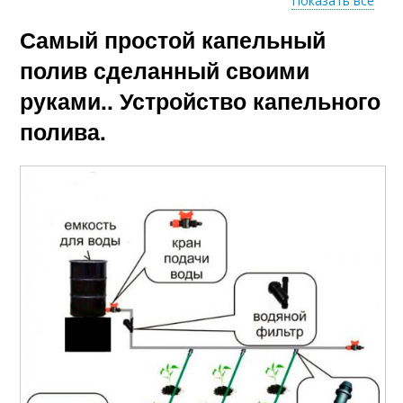
Показать все
Самый простой капельный
Автоматический
Руки для дачи
полив
полив сделанный своими
руками.. Устройство капельного
полива.
Полив из садового
Полив на балконе
шланга