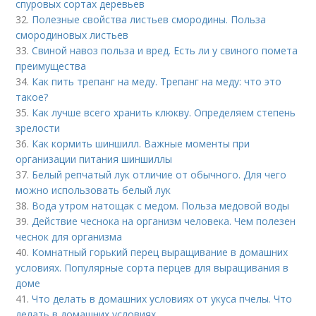
спуровых сортах деревьев
32.
Полезные свойства листьев смородины. Польза
смородиновых листьев
33.
Свиной навоз польза и вред. Есть ли у свиного помета
преимущества
34.
Как пить трепанг на меду. Трепанг на меду: что это
такое?
35.
Как лучше всего хранить клюкву. Определяем степень
зрелости
36.
Как кормить шиншилл. Важные моменты при
организации питания шиншиллы
37.
Белый репчатый лук отличие от обычного. Для чего
можно использовать белый лук
38.
Вода утром натощак с медом. Польза медовой воды
39.
Действие чеснока на организм человека. Чем полезен
чеснок для организма
40.
Комнатный горький перец выращивание в домашних
условиях. Популярные сорта перцев для выращивания в
доме
41.
Что делать в домашних условиях от укуса пчелы. Что
делать в домашних условиях