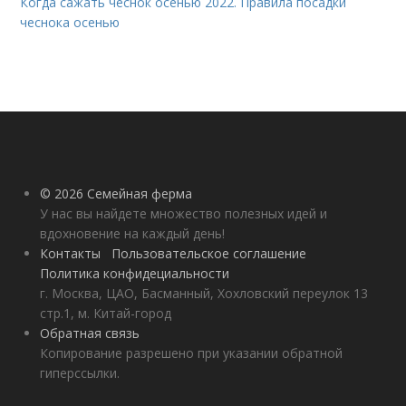
Когда сажать чеснок осенью 2022. Правила посадки
чеснока осенью
© 2026 Семейная ферма
У нас вы найдете множество полезных идей и
вдохновение на каждый день!
Контакты
Пользовательское соглашение
Политика конфидециальности
г. Москва, ЦАО, Басманный, Хохловский переулок 13
стр.1, м. Китай-город
Обратная связь
Копирование разрешено при указании обратной
гиперссылки.