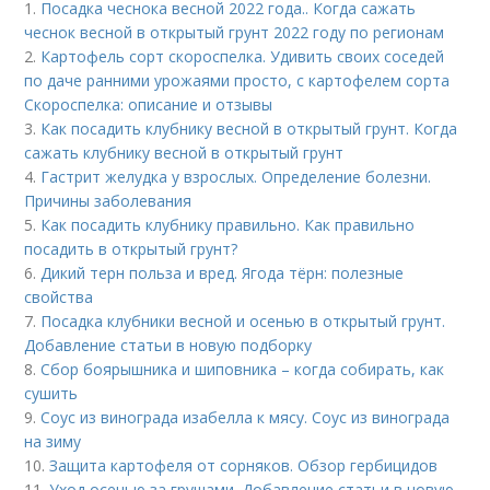
1.
Посадка чеснока весной 2022 года.. Когда сажать
чеснок весной в открытый грунт 2022 году по регионам
2.
Картофель сорт скороспелка. Удивить своих соседей
по даче ранними урожаями просто, с картофелем сорта
Скороспелка: описание и отзывы
3.
Как посадить клубнику весной в открытый грунт. Когда
сажать клубнику весной в открытый грунт
4.
Гастрит желудка у взрослых. Определение болезни.
Причины заболевания
5.
Как посадить клубнику правильно. Как правильно
посадить в открытый грунт?
6.
Дикий терн польза и вред. Ягода тёрн: полезные
свойства
7.
Посадка клубники весной и осенью в открытый грунт.
Добавление статьи в новую подборку
8.
Сбор боярышника и шиповника – когда собирать, как
сушить
9.
Соус из винограда изабелла к мясу. Соус из винограда
на зиму
10.
Защита картофеля от сорняков. Обзор гербицидов
11.
Уход осенью за грушами. Добавление статьи в новую