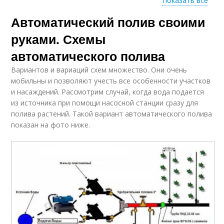
Показать все
Полив из
Автоматический полив своими
Полив из бутылок
медицинских
капельниц
руками. Схемы
автоматического полива
Вариантов и вариаций схем множество. Они очень
мобильны и позволяют учесть все особенности участков
и насаждений. Рассмотрим случай, когда вода подается
из источника при помощи насосной станции сразу для
полива растений. Такой вариант автоматического полива
показан на фото ниже.