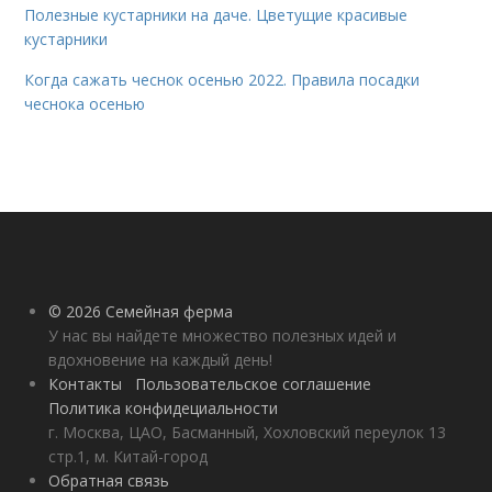
Полезные кустарники на даче. Цветущие красивые
кустарники
Когда сажать чеснок осенью 2022. Правила посадки
чеснока осенью
© 2026 Семейная ферма
У нас вы найдете множество полезных идей и
вдохновение на каждый день!
Контакты
Пользовательское соглашение
Политика конфидециальности
г. Москва, ЦАО, Басманный, Хохловский переулок 13
стр.1, м. Китай-город
Обратная связь