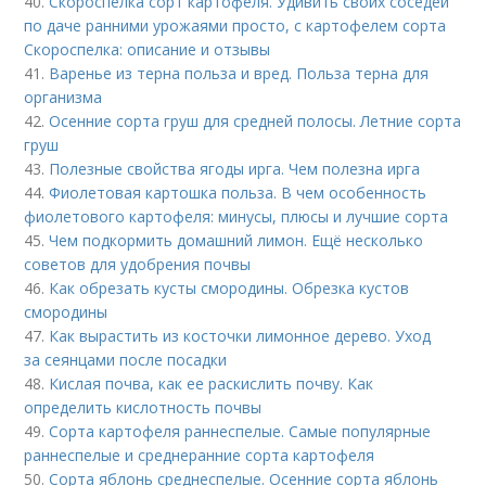
40.
Скороспелка сорт картофеля. Удивить своих соседей
по даче ранними урожаями просто, с картофелем сорта
Скороспелка: описание и отзывы
41.
Варенье из терна польза и вред. Польза терна для
организма
42.
Осенние сорта груш для средней полосы. Летние сорта
груш
43.
Полезные свойства ягоды ирга. Чем полезна ирга
44.
Фиолетовая картошка польза. В чем особенность
фиолетового картофеля: минусы, плюсы и лучшие сорта
45.
Чем подкормить домашний лимон. Ещё несколько
советов для удобрения почвы
46.
Как обрезать кусты смородины. Обрезка кустов
смородины
47.
Как вырастить из косточки лимонное дерево. Уход
за сеянцами после посадки
48.
Кислая почва, как ее раскислить почву. Как
определить кислотность почвы
49.
Сорта картофеля раннеспелые. Cамые популярные
раннеспелые и среднеранние сорта картофеля
50.
Сорта яблонь среднеспелые. Осенние сорта яблонь