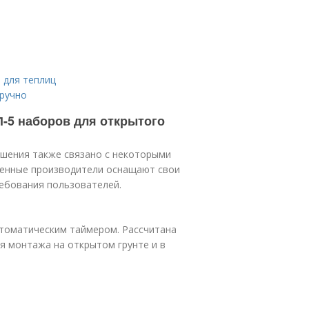
 для теплиц
оручно
П-5 наборов для открытого
шения также связано с некоторыми
менные производители оснащают свои
ебования пользователей.
втоматическим таймером. Рассчитана
я монтажа на открытом грунте и в