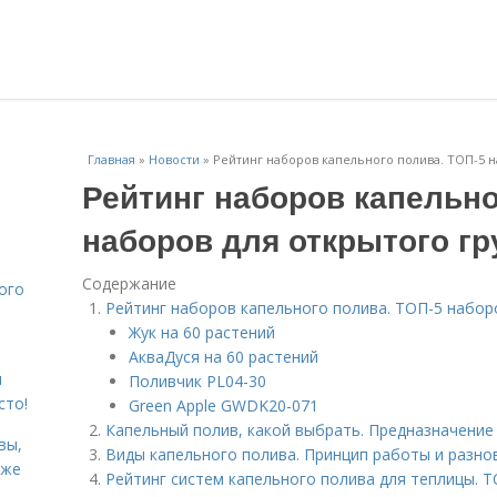
Главная
»
Новости
»
Рейтинг наборов капельного полива. ТОП-5 н
Рейтинг наборов капельно
наборов для открытого гр
Содержание
ого
Рейтинг наборов капельного полива. ТОП-5 набор
Жук на 60 растений
АкваДуся на 60 растений
я
Поливчик PL04-30
сто!
Green Apple GWDK20-071
Капельный полив, какой выбрать. Предназначение
вы,
Виды капельного полива. Принцип работы и разно
кже
Рейтинг систем капельного полива для теплицы. Т