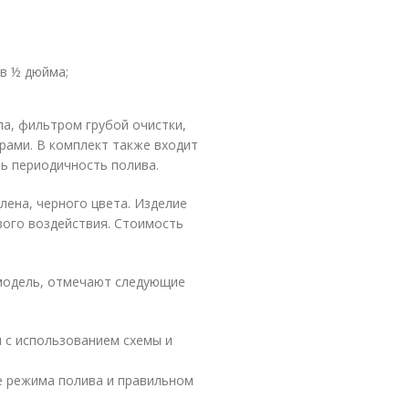
в ½ дюйма;
а, фильтром грубой очистки,
рами. В комплект также входит
ь периодичность полива.
ена, черного цвета. Изделие
вого воздействия. Стоимость
 модель, отмечают следующие
 с использованием схемы и
е режима полива и правильном