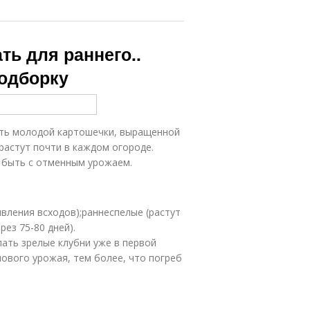
ть для раннего..
подборку
ать молодой картошечки, выращенной
растут почти в каждом огороде.
а быть с отменным урожаем.
явления всходов);раннеспелые (растут
ез 75-80 дней).
ать зрелые клубни уже в первой
ового урожая, тем более, что погреб