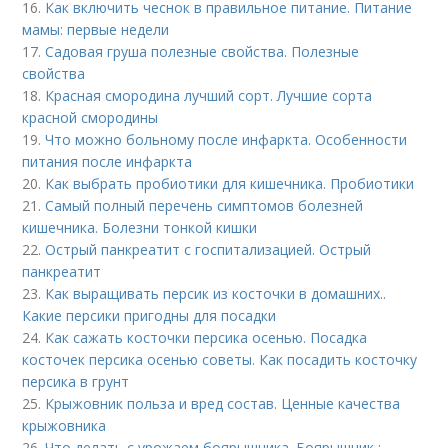
16.
Как включить чеснок в правильное питание. Питание
мамы: первые недели
17.
Садовая груша полезные свойства. Полезные
свойства
18.
Красная смородина лучший сорт. Лучшие сорта
красной смородины
19.
Что можно больному после инфаркта. Особенности
питания после инфаркта
20.
Как выбрать пробиотики для кишечника. Пробиотики
21.
Самый полный перечень симптомов болезней
кишечника. Болезни тонкой кишки
22.
Острый панкреатит с госпитализацией. Острый
панкреатит
23.
Как выращивать персик из косточки в домашних..
Какие персики пригодны для посадки
24.
Как сажать косточки персика осенью. Посадка
косточек персика осенью советы. Как посадить косточку
персика в грунт
25.
Крыжовник польза и вред состав. Ценные качества
крыжовника
26.
Что делать с урожаем боярышника. Боярышник :