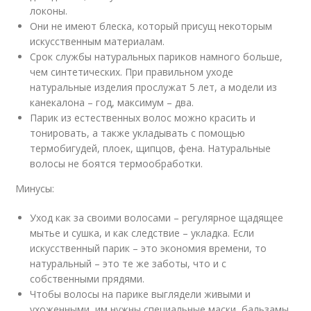
локоны.
Они не имеют блеска, который присущ некоторым
искусственным материалам.
Срок службы натуральных париков намного больше,
чем синтетических. При правильном уходе
натуральные изделия прослужат 5 лет, а модели из
канекалона – год, максимум – два.
Парик из естественных волос можно красить и
тонировать, а также укладывать с помощью
термобигудей, плоек, щипцов, фена. Натуральные
волосы не боятся термообработки.
Минусы:
Уход как за своими волосами – регулярное щадящее
мытье и сушка, и как следствие – укладка. Если
искусственный парик – это экономия времени, то
натуральный – это те же заботы, что и с
собственными прядями.
Чтобы волосы на парике выглядели живыми и
ухоженными, им нужны специальные маски, бальзамы