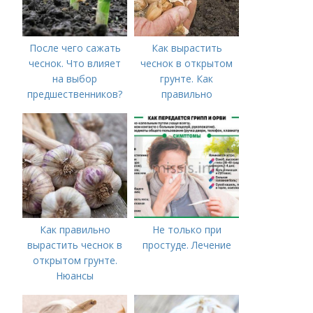
После чего сажать
Как вырастить
чеснок. Что влияет
чеснок в открытом
на выбор
грунте. Как
предшественников?
правильно
выращивать чеснок в
открытом грунте
Как правильно
Не только при
вырастить чеснок в
простуде. Лечение
открытом грунте.
Нюансы
выращивания
озимого чеснока