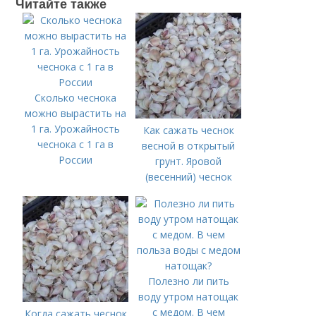
Читайте также
Сколько чеснока
можно вырастить на
1 га. Урожайность
Как сажать чеснок
чеснока с 1 га в
весной в открытый
России
грунт. Яровой
(весенний) чеснок
Полезно ли пить
воду утром натощак
с медом. В чем
Когда сажать чеснок