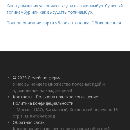
Как в домашних условиях высушить топинамбур. Сушеный
топинамбур или как высушить топинамбур.
Полное описание сорта яблок антоновка. Обыкновенная
© 2026 Семейная ферма
У нас вы найдете множество полезных идей и
вдохновение на каждый день!
Контакты
Пользовательское соглашение
Политика конфидециальности
г. Москва, ЦАО, Басманный, Хохловский переулок 13
стр.1, м. Китай-город
Обратная связь
Копирование разрешено при указании обратной