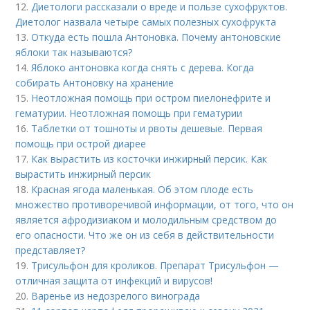
12.
Диетологи рассказали о вреде и пользе сухофруктов.
Диетолог назвала четыре самых полезных сухофрукта
13.
Откуда есть пошла Антоновка. Почему антоновские
яблоки так называются?
14.
Яблоко антоновка когда снять с дерева. Когда
собирать Антоновку на хранение
15.
Неотложная помощь при остром пиелонефрите и
гематурии. Неотложная помощь при гематурии
16.
Таблетки от тошноты и рвоты дешевые. Первая
помощь при острой диарее
17.
Как вырастить из косточки инжирный персик. Как
вырастить инжирный персик
18.
Красная ягода маленькая. Об этом плоде есть
множество противоречивой информации, от того, что он
является афродизиаком и молодильным средством до
его опасности. Что же он из себя в действительности
представляет?
19.
Трисульфон для кроликов. Препарат Трисульфон —
отличная защита от инфекций и вирусов!
20.
Варенье из недозрелого винограда