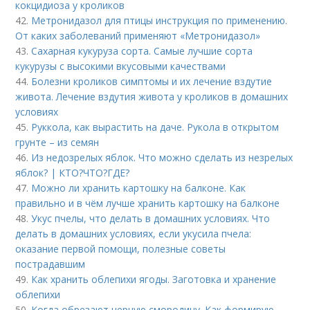
кокцидиоза у кроликов
42.
Метронидазол для птицы инструкция по применению.
От каких заболеваний применяют «Метронидазол»
43.
Сахарная кукуруза сорта. Самые лучшие сорта
кукурузы с высокими вкусовыми качествами
44.
Болезни кроликов симптомы и их лечение вздутие
живота. Лечение вздутия живота у кроликов в домашних
условиях
45.
Руккола, как вырастить на даче. Рукола в открытом
грунте – из семян
46.
Из недозрелых яблок. Что можно сделать из незрелых
яблок? | КТО?ЧТО?ГДЕ?
47.
Можно ли хранить картошку на балконе. Как
правильно и в чём лучше хранить картошку на балконе
48.
Укус пчелы, что делать в домашних условиях. Что
делать в домашних условиях, если укусила пчела:
оказание первой помощи, полезные советы
пострадавшим
49.
Как хранить облепихи ягоды. Заготовка и хранение
облепихи
50.
Когда обрезают черную смородину. Как формирую