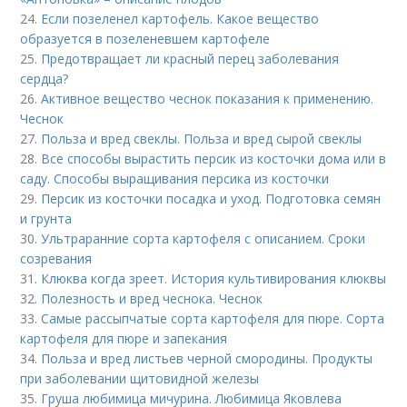
24.
Если позеленел картофель. Какое вещество
образуется в позеленевшем картофеле
25.
Предотвращает ли красный перец заболевания
сердца?
26.
Активное вещество чеснок показания к применению.
Чеснок
27.
Польза и вред свеклы. Польза и вред сырой свеклы
28.
Все способы вырастить персик из косточки дома или в
саду. Способы выращивания персика из косточки
29.
Персик из косточки посадка и уход. Подготовка семян
и грунта
30.
Ультраранние сорта картофеля с описанием. Сроки
созревания
31.
Клюква когда зреет. История культивирования клюквы
32.
Полезность и вред чеснока. Чеснок
33.
Самые рассыпчатые сорта картофеля для пюре. Сорта
картофеля для пюре и запекания
34.
Польза и вред листьев черной смородины. Продукты
при заболевании щитовидной железы
35.
Груша любимица мичурина. Любимица Яковлева