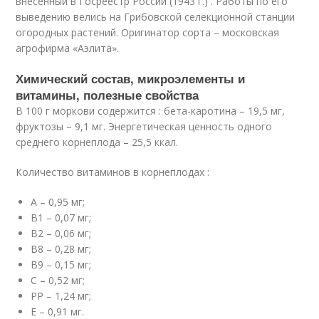
внесенный в Госреестр России (1943 г.) . Работы по его
выведению велись на Грибовской селекционной станции
огородных растений. Оригинатор сорта – московская
агрофирма «Аэлита».
Химический состав, микроэлементы и
витамины, полезные свойства
В 100 г моркови содержится : бета-каротина – 19,5 мг,
фруктозы – 9,1 мг. Энергетическая ценность одного
среднего корнеплода – 25,5 ккал.
Количество витаминов в корнеплодах :
А – 0,95 мг;
В1 – 0,07 мг;
В2 – 0,06 мг;
В8 – 0,28 мг;
В9 – 0,15 мг;
С – 0,52 мг;
РР – 1,24 мг;
Е – 0,91 мг.