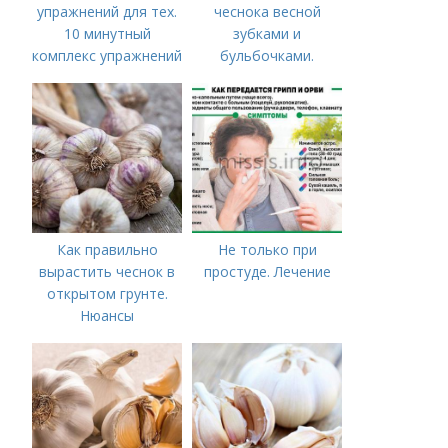
упражнений для тех.
чеснока весной
10 минутный
зубками и
комплекс упражнений
бульбочками.
для тех, у кого нет
Оптимальные сроки
времени на спорт
посадки озимого
чеснока
Как правильно
Не только при
вырастить чеснок в
простуде. Лечение
открытом грунте.
Нюансы
выращивания
озимого чеснока