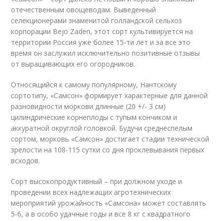
отечественным овощеводам. Выведенный
селекционерами знаменитой голландской сельхоз
корпорации Bejo Zaden, этот сорт культивируется на
территории Россия уже более 15-ти лет и за все это
время он заслужил исключительно позитивные отзывы
от выращивающих его огородников.
Относящийся к самому популярному, Нантскому
сортотипу, «Самсон» формирует характерные для данной
разновидности моркови длинные (20 +/- 3 см)
цилиндрические корнеплоды с тупым кончиком и
аккуратной округлой головкой. Будучи среднеспелым
сортом, морковь «Самсон» достигает стадии технической
зрелости на 108-115 сутки со дня проклевывания первых
всходов.
Сорт высокопродуктивный – при должном уходе и
проведении всех надлежащих агротехнических
мероприятий урожайность «Самсона» может составлять
5-6, а в особо удачные годы и все 8 кг с квадратного