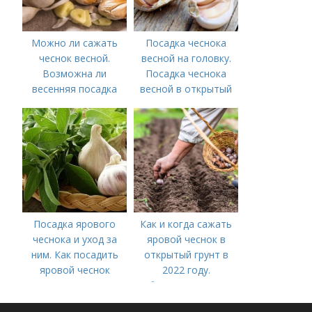
Можно ли сажать
Посадка чеснока
чеснок весной.
весной на головку.
Возможна ли
Посадка чеснока
весенняя посадка
весной в открытый
чеснока — когда
грунт
лучше делать
Посадка ярового
Как и когда сажать
чеснока и уход за
яровой чеснок в
ним. Как посадить
открытый грунт в
яровой чеснок
2022 году.
Добавление статьи в
новую подборку