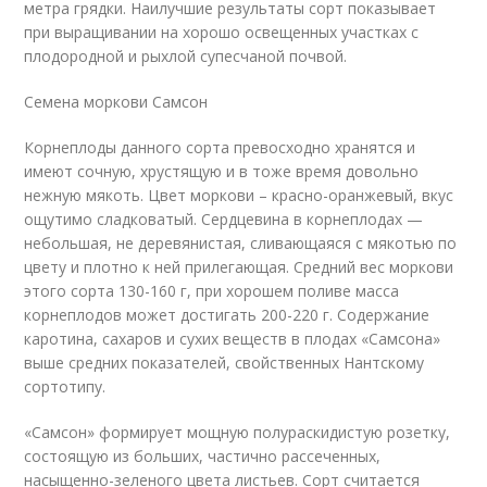
метра грядки. Наилучшие результаты сорт показывает
при выращивании на хорошо освещенных участках с
плодородной и рыхлой супесчаной почвой.
Семена моркови Самсон
Корнеплоды данного сорта превосходно хранятся и
имеют сочную, хрустящую и в тоже время довольно
нежную мякоть. Цвет моркови – красно-оранжевый, вкус
ощутимо сладковатый. Сердцевина в корнеплодах —
небольшая, не деревянистая, сливающаяся с мякотью по
цвету и плотно к ней прилегающая. Средний вес моркови
этого сорта 130-160 г, при хорошем поливе масса
корнеплодов может достигать 200-220 г. Содержание
каротина, сахаров и сухих веществ в плодах «Самсона»
выше средних показателей, свойственных Нантскому
сортотипу.
«Самсон» формирует мощную полураскидистую розетку,
состоящую из больших, частично рассеченных,
насыщенно-зеленого цвета листьев. Сорт считается