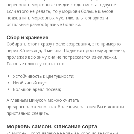
переносить морковные грядки с одно места в другое.
Если этого не делать, то у моркови больше шансов
подхватить морковных мух, тлю, альтернариоз и
остальные разнообразные болячки.
Сбор и хранение
Собирать стоит сразу после созревания, это примерно
через 3.5 месяца, 4 месяца. Подлежит долгому хранению,
пролежав всю зиму она не потрескается из-за лежки.
Главные плюсы у сорта это:
Устойчивость к цветушности;
Необычный вкус;
Большой ареал посева;
А главным минусом можно считать
предрасположенность к болезням, за этим Вы и должны
пристально следить.
Морковь самсон. Описание сорта
«Самсон» – сорт далеко не новый и хорошо знакомый