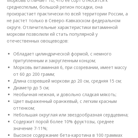
Морковь отличает то, что её сорт относится к
среднеспелым, большой регион посадки, она
произрастает практически по всей территории России, а
не растет только в Северо-Кавказском федеральном
округе. Отличительные характеристики витаминной
моркови позволили ей стать популярной у
отечественных овощеводов:
Обладает цилиндрической формой, с немного
притупленным и закругленным концом;
Морковь витаминная 6, при созревании, имеет массу
от 60 до 200 грамм;
Длина созревшей моркови до 20 см, средняя 15 см;
Диаметр до 5 см;
Необычная нежная, и довольно сладкая мякоть;
Цвет выраженный оранжевый, с легким красным
оттенком;
Небольшая округлая или звездообразная сердцевина;
Содержит порой более 10% фруктозы, среднее
значение 7-11%;
Высокое содержание бета-каротина в 100 граммах