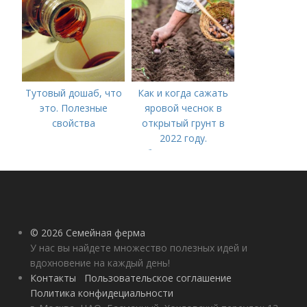
Тутовый дошаб, что
Как и когда сажать
это. Полезные
яровой чеснок в
свойства
открытый грунт в
2022 году.
Добавление статьи в
новую подборку
© 2026 Семейная ферма
У нас вы найдете множество полезных идей и
вдохновение на каждый день!
Контакты
Пользовательское соглашение
Политика конфидециальности