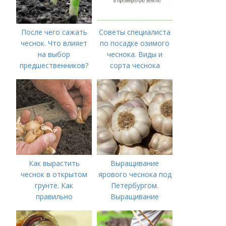
После чего сажать
Советы специалиста
чеснок. Что влияет
по посадке озимого
на выбор
чеснока. Виды и
предшественников?
сорта чеснока
Как вырастить
Выращивание
чеснок в открытом
ярового чеснока под
грунте. Как
Петербургом.
правильно
Выращивание
выращивать чеснок в
ярового чеснока: 7
открытом грунте
важных моментов