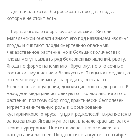
Для начала хотел бы рассказать про две ягоды,
которые не стоит есть.
Первая ягода это арктоус альпийский . Жители
Магаданской области знают его под названием «волчья
ягода» и считают плоды смертельно опасными.
Лекарственное растение, но в больших количествах
плоды могут вызвать ряд болезненных явлений, рвоту.
Ягода по форме напоминают бруснику, но это сочные
костянки - мучнистые и безвкусные. Птицы их поедают, а
вот человеку они могут навредить, вызывают
болезненные ощущения, доходящие вплоть до рвоты. В
народной медицине используются только листья этого
растения, поэтому сбор ягод практически бесполезен.
Играет значительную роль в формировании
кустарничкового яруса тундр и редколесий. Охраняется в
заповедниках. Ягоды мучнистые, вначале красные, затем
черно-пурпуровые. Цветет в июне—начале июля до
распускания листьев. Плодоносит в августе—сентябре.