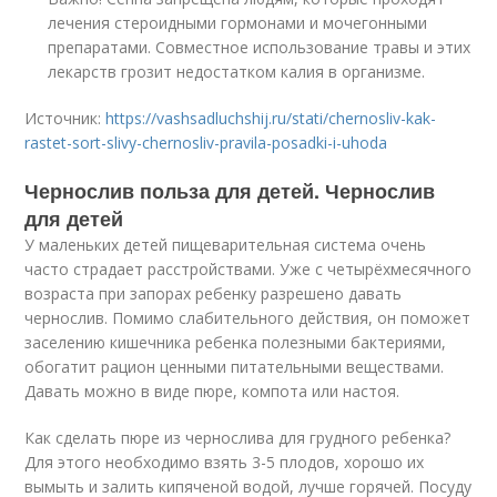
лечения стероидными гормонами и мочегонными
препаратами. Совместное использование травы и этих
лекарств грозит недостатком калия в организме.
Источник:
https://vashsadluchshij.ru/stati/chernosliv-kak-
rastet-sort-slivy-chernosliv-pravila-posadki-i-uhoda
Чернослив польза для детей. Чернослив
для детей
У маленьких детей пищеварительная система очень
часто страдает расстройствами. Уже с четырёхмесячного
возраста при запорах ребенку разрешено давать
чернослив. Помимо слабительного действия, он поможет
заселению кишечника ребенка полезными бактериями,
обогатит рацион ценными питательными веществами.
Давать можно в виде пюре, компота или настоя.
Как сделать пюре из чернослива для грудного ребенка?
Для этого необходимо взять 3-5 плодов, хорошо их
вымыть и залить кипяченой водой, лучше горячей. Посуду