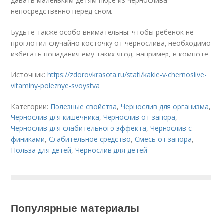
давать маленьким детям пюре из чернослива
непосредственно перед сном.
Будьте также особо внимательны: чтобы ребенок не
проглотил случайно косточку от чернослива, необходимо
избегать попадания ему таких ягод, например, в компоте.
Источник:
https://zdorovkrasota.ru/stati/kakie-v-chernoslive-
vitaminy-poleznye-svoystva
Категории:
Полезные свойства
,
Чернослив для организма
,
Чернослив для кишечника
,
Чернослив от запора
,
Чернослив для слабительного эффекта
,
Чернослив с
финиками
,
Слабительное средство
,
Смесь от запора
,
Польза для детей
,
Чернослив для детей
Популярные материалы