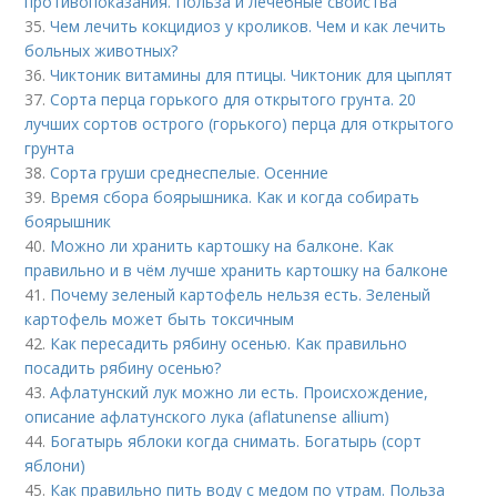
противопоказания. Польза и лечебные свойства
35.
Чем лечить кокцидиоз у кроликов. Чем и как лечить
больных животных?
36.
Чиктоник витамины для птицы. Чиктоник для цыплят
37.
Сорта перца горького для открытого грунта. 20
лучших сортов острого (горького) перца для открытого
грунта
38.
Сорта груши среднеспелые. Осенние
39.
Время сбора боярышника. Как и когда собирать
боярышник
40.
Можно ли хранить картошку на балконе. Как
правильно и в чём лучше хранить картошку на балконе
41.
Почему зеленый картофель нельзя есть. Зеленый
картофель может быть токсичным
42.
Как пересадить рябину осенью. Как правильно
посадить рябину осенью?
43.
Афлатунский лук можно ли есть. Происхождение,
описание афлатунского лука (aflatunense allium)
44.
Богатырь яблоки когда снимать. Богатырь (сорт
яблони)
45.
Как правильно пить воду с медом по утрам. Польза