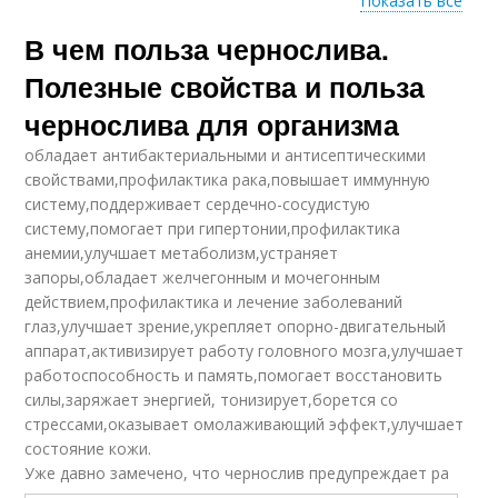
Показать все
В чем польза чернослива.
Чернослив для детей
Полезные свойства и польза
чернослива для организма
обладает антибактериальными и антисептическими
свойствами,профилактика рака,повышает иммунную
систему,поддерживает сердечно-сосудистую
систему,помогает при гипертонии,профилактика
анемии,улучшает метаболизм,устраняет
запоры,обладает желчегонным и мочегонным
действием,профилактика и лечение заболеваний
глаз,улучшает зрение,укрепляет опорно-двигательный
аппарат,активизирует работу головного мозга,улучшает
работоспособность и память,помогает восстановить
силы,заряжает энергией, тонизирует,борется со
стрессами,оказывает омолаживающий эффект,улучшает
состояние кожи.
Уже давно замечено, что чернослив предупреждает ра