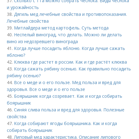
37.
Сколько с 1 га можно собрать чеснока. Виды чеснока
и урожайность
38.
Дягиль мед лечебные свойства и противопоказания.
Лечебные свойства
39.
Митлайдера метод картофель. Суть метода
40.
Неспелый виноград, что делать. Можно ли делать
вино из недозревшего винограда
41.
Когда лучше посадить яблоню. Когда лучше сажать
яблоню?
42.
Клюква где растет в россии. Как и где растёт клюква
43.
Когда сажать рябину осенью. Как правильно посадить
рябину осенью?
44.
Все о меде и о его пользе. Мед польза и вред для
здоровья. Все о меде и о его пользе
45.
Боярышник когда созревает. Как и когда собирать
боярышник
46.
Синяя слива польза и вред для здоровья. Полезные
свойства
47.
Когда собирают ягоды боярышника. Как и когда
собирать боярышник
48.
Липовый мед характеристика. Описание липового