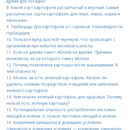
время для посадки?
8.
Какой сорт картофеля рассыпчатый и вкусный. Самые
рассыпчатые сорта картофеля: для пюре, варки, жарки и
запекания
9.
Гербициды Для картофеля от сорняков. Разновидности
гербицидов
10.
Польза и вред красной черемухи. Что происходит с
организмом при избытке мочевой ксилоты
11.
Если на дереве гниют яблоки на дереве. Причины
монилиоза, из-за которого гниют яблоки
12.
Почему позеленела картошка после выкапывания. В
чем опасность
13.
Можно ли есть зеленый картофель. Можно ли
удалить соланин посредством очищения или кипячения
зеленого картофеля
14.
Чем опасен зеленый картофель для здоровья. Почему
нельзя есть зелёную картошку?
15.
Потенциальная опасность употребления листовых
овощей и зелени. О пользе листовых овощей и зелени.
16.
Кормление шиншиллы в домашних условиях.
Шиншилла в домашних условиях — кормление шиншиллы