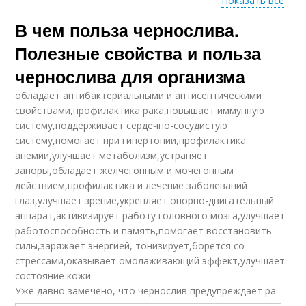
Показать все
В чем польза чернослива.
Чернослив для детей
Полезные свойства и польза
чернослива для организма
обладает антибактериальными и антисептическими
свойствами,профилактика рака,повышает иммунную
систему,поддерживает сердечно-сосудистую
систему,помогает при гипертонии,профилактика
анемии,улучшает метаболизм,устраняет
запоры,обладает желчегонным и мочегонным
действием,профилактика и лечение заболеваний
глаз,улучшает зрение,укрепляет опорно-двигательный
аппарат,активизирует работу головного мозга,улучшает
работоспособность и память,помогает восстановить
силы,заряжает энергией, тонизирует,борется со
стрессами,оказывает омолаживающий эффект,улучшает
состояние кожи.
Уже давно замечено, что чернослив предупреждает ра