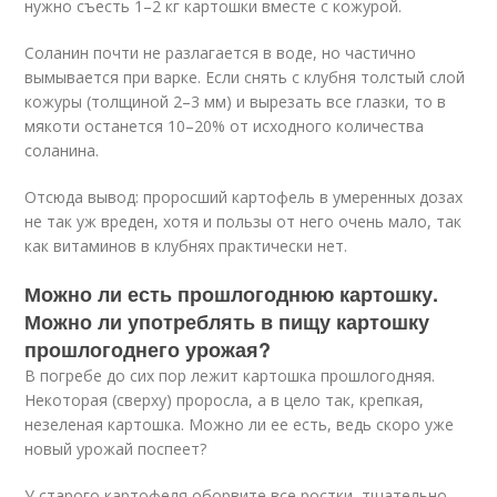
нужно съесть 1–2 кг картошки вместе с кожурой.
Соланин почти не разлагается в воде, но частично
вымывается при варке. Если снять с клубня толстый слой
кожуры (толщиной 2–3 мм) и вырезать все глазки, то в
мякоти останется 10–20% от исходного количества
соланина.
Отсюда вывод: проросший картофель в умеренных дозах
не так уж вреден, хотя и пользы от него очень мало, так
как витаминов в клубнях практически нет.
Можно ли есть прошлогоднюю картошку.
Можно ли употреблять в пищу картошку
прошлогоднего урожая?
В погребе до сих пор лежит картошка прошлогодняя.
Некоторая (сверху) проросла, а в цело так, крепкая,
незеленая картошка. Можно ли ее есть, ведь скоро уже
новый урожай поспеет?
У старого картофеля оборвите все ростки, тщательно