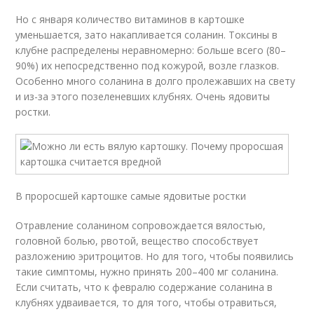
Но с января количество витаминов в картошке
уменьшается, зато накапливается соланин. Токсины в
клубне распределены неравномерно: больше всего (80–
90%) их непосредственно под кожурой, возле глазков.
Особенно много соланина в долго пролежавших на свету
и из-за этого позеленевших клубнях. Очень ядовиты
ростки.
В проросшей картошке самые ядовитые ростки
Отравление соланином сопровождается вялостью,
головной болью, рвотой, вещество способствует
разложению эритроцитов. Но для того, чтобы появились
такие симптомы, нужно принять 200–400 мг соланина.
Если считать, что к февралю содержание соланина в
клубнях удваивается, то для того, чтобы отравиться,