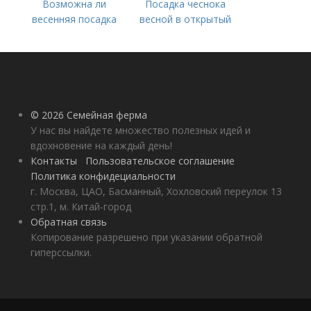
Возможна ли
Посадка чеснока
весенняя посадка
весной в открытый
чеснока — когда
грунт
лучше делать
© 2026 Семейная ферма
У нас вы найдете множество полезных идей и
вдохновение на каждый день!
Контакты
Пользовательское соглашение
Политика конфидециальности
г. Москва, ЦАО, Басманный, Хохловский переулок 13
стр.1, м. Китай-город
Обратная связь
Копирование разрешено при указании обратной
гиперссылки.