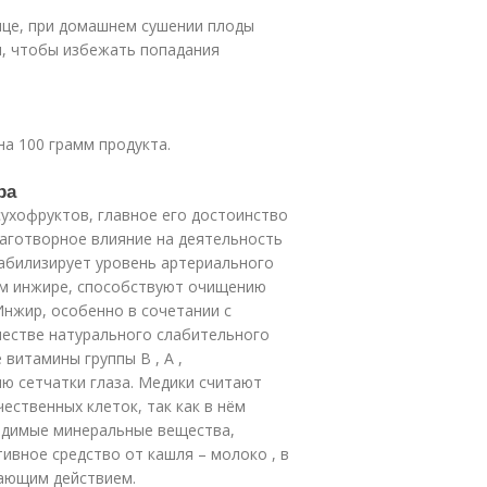
нце, при домашнем сушении плоды
п, чтобы избежать попадания
а 100 грамм продукта.
ра
ухофруктов, главное его достоинство
лаготворное влияние на деятельность
табилизирует уровень артериального
ом инжире, способствуют очищению
 Инжир, особенно в сочетании с
честве натурального слабительного
 витамины группы В , А ,
ю сетчатки глаза. Медики считают
ственных клеток, так как в нём
одимые минеральные вещества,
тивное средство от кашля – молоко , в
вающим действием.