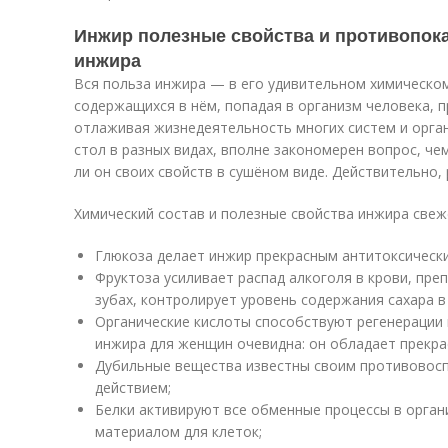
Инжир полезные свойства и противопок
инжира
Вся польза инжира — в его удивительном химическом
содержащихся в нём, попадая в организм человека, 
отлаживая жизнедеятельность многих систем и органо
стол в разных видах, вполне закономерен вопрос, че
ли он своих свойств в сушёном виде. Действительно, 
Химический состав и полезные свойства инжира свеж
Глюкоза делает инжир прекрасным антитоксическ
Фруктоза усиливает распад алкоголя в крови, пре
зубах, контролирует уровень содержания сахара в
Органические кислоты способствуют регенерации к
инжира для женщин очевидна: он обладает прек
Дубильные вещества известны своим противовос
действием;
Белки активируют все обменные процессы в орга
материалом для клеток;