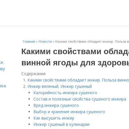
Главная
»
Новости
»
Какими свойствами обладает инжир. Польза в
Какими свойствами облад
винной ягоды для здоров
е.
йву
Содержание
Какими свойствами обладает инжир. Польза винно
вка.
Инжир вяленый. Инжир сушеный
Калорийность инжира сушеного
Состав и полезные свойства сушеного инжира
Вред инжира сушеного
Выбор и хранение инжира сушеного
Как высушить инжир
Инжир сушеный в кулинарии