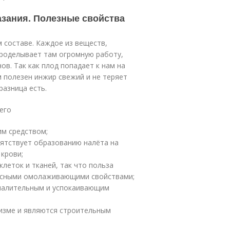
азания. Полезные свойства
 составе. Каждое из веществ,
проделывает там огромную работу,
в. Так как плод попадает к нам на
м полезен инжир свежий и не теряет
разница есть.
его
им средством;
пятствует образованию налёта на
 крови;
леток и тканей, так что польза
расными омолаживающими свойствами;
палительным и успокаивающим
низме и являются строительным