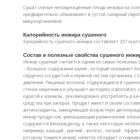
Сушат спелые неповреждённые плоды инжира на сол
предварительно обмакивают в густой сахарный сиро
микроорганизмов.
Калорийность инжира сушеного
Калорийность сушеного инжира составляет 257 ккал н
Состав и полезные свойства сушеного инжи
Инжир сушеный считается одним из самых полезных с
– большое содержание калия , который оказывает б
сердечно-сосудистой и нервной систем организма, с
давления. Пищевые волокна, содержащиеся в сушен
стенок кишечника и улучшают моторику (calorizator).
курагой и изюмом , рекомендовано употреблять в ка
средства при запорах. Продукт имеет в своём составе
антиоксиданты, замедляющие возрастную дегенераци
инжир продуктом, уменьшающим размножение злокаче
содержится бензальдегид, а также некоторые необх
например, кальций , магний , железо , натрий . Эффек
котором томился инжир, напиток обладает отхарки