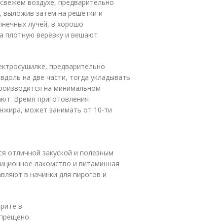
 свежем воздухе, предварительно
, выложив затем на решётки и
лнечных лучей, в хорошо
а плотную верёвку и вешают
лектросушилке, предварительно
вдоль на две части, тогда укладывать
 производится на минимальном
ают. Время приготовления
инжира, может занимать от 10-ти
ся отличной закуской и полезным
адиционное лакомство и витаминная
вляют в начинки для пирогов и
трите в
апрещено.