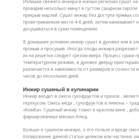
Излишки свежего инжира в южных регионах сушат на
проварив несколько минут в густом сахарном сиропе 
прикрыв марлей. Сушат инжир без доступа прямых со
проветриваемом месте 4-6 дней, затем нанизывают н
досушиваться в сухих помещениях.
В домашних условиях инжир сушат в духовке или в э
промыв и просушив. Иногда плоды инжира разрезают 
их на решётки следует срезом вверх. Процесс сушки
температурном режиме, в духовке дверцу приоткрыв
различается в зависимости от размеров и сочности 
часов до нескольких дней.
Инжир сушеный в кулинарии
Инжир входит в смеси сухофруктов и орехов , являет
перекусом. Смесь мёда , сухофруктов и лимона – тр
«бомба». Сушеный инжир томят в красном вине , доба
фаршированных мясных блюд.
Больше о сушеном инжире, о его пользе и вреде смо
Копирование данной статьи целиком или частично з