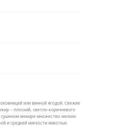
оковницей или винной ягодой. Свежие
жир – плоский, светло-коричневого
 В сушеном инжире множество мелких
рой и средней мягкости мякотью